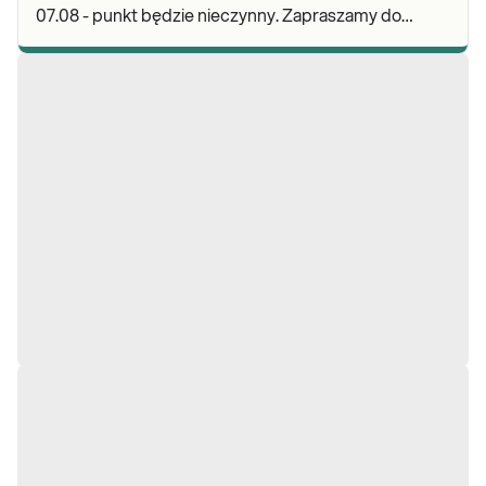
07.08 - punkt będzie nieczynny. Zapraszamy do
wykonywania badań i odbioru wyników w naszej.