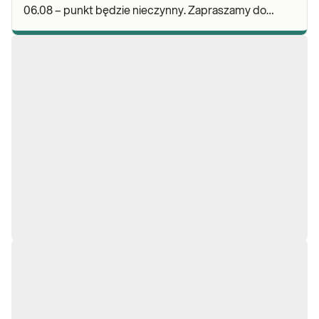
06.08 – punkt będzie nieczynny. Zapraszamy do
wykonywania badań i odbioru wyników w naszej.