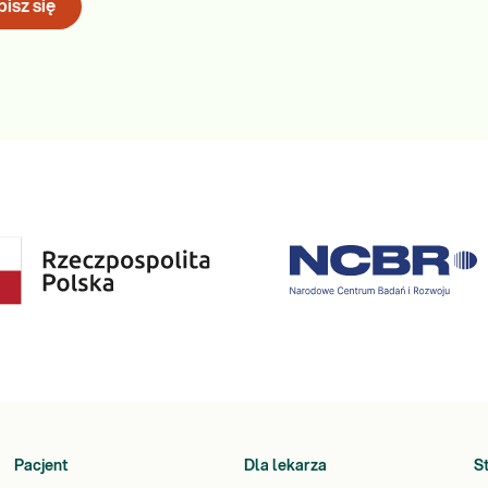
isz się
Pacjent
Dla lekarza
S