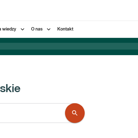
a wiedzy
O nas
Kontakt
skie