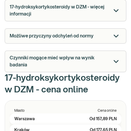
17-hydroksykortykosteroidy w DZM - więcej
informacji
Możliwe przyczyny odchyleń od normy
Czynniki mogące mieć wpływ na wynik
badania
17-hydroksykortykosteroidy
w DZM - cena online
Miasto
Cena online
Warszawa
Od
157,89 PLN
Kraków
Od
177,65 PLN