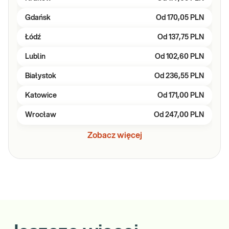
Gdańsk
Od
170,05 PLN
Łódź
Od
137,75 PLN
Lublin
Od
102,60 PLN
Białystok
Od
236,55 PLN
Katowice
Od
171,00 PLN
Wrocław
Od
247,00 PLN
Zobacz więcej