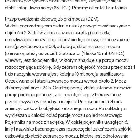
Przed rozpoczęciem zbiórki moczu należy zaopatrzyć się w
stabilizator - kwas solny (6N HCL). Prosimy o kontakt z infolinią.
Przeprowadzenie dobowej zbiórki moczu (DZM).
W dniu poprzedzającym badanie należy przygotować naczynie o
objętości 2-3 litrów z dopasowaną zakrętką i podziałką
umożliwiającą odczyt objętości. Zbiórkę dobową rozpoczyna się
rano (przykładowo o 6:00), od drugiej dziennej porcji moczu
(pierwszą należy odrzucić). Stabilizator (1 fiolka 10 ml 6N HCl)
wlewany jest do pojemnika, w którym znajduje się porcja moczu
rozpoczynająca zbiórkę. Gdy zebrana objętość moczu przekracza 1
l, do naczynia wlewana jest kolejna 10 ml porcja stabilizatora.
Oczekiwane pH stabilizowanego moczu wynosi około 2. Mocz
zbierany jest przez 24 h. Ostatnią porcję zbiórki stanowi pierwsza
porcja porannego moczu z dnia następnego. Zbierany mocz
przechowywać w chłodnym miejscu. Po zakończeniu zbiórki
zmierzyć całkowitą objętość zebranego moczu. Po dokładnym
wymieszaniu całości odlać porcję moczu do jednorazowego
Pojemnika na mocz z nakrętką. W opisie pojemnika uwzględnić:
imię i nazwisko badanego; czas rozpoczęcia i zakończenia zbiórki;
całkowitą objętość zebranego moczu. Istotne jest odnotowanie