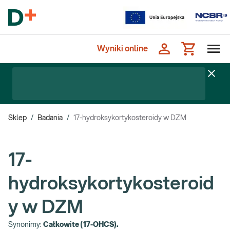
Wyniki online
Sklep
/
Badania
/
17-hydroksykortykosteroidy w DZM
17-
hydroksykortykosteroid
y w DZM
Synonimy:
Całkowite (17-OHCS).