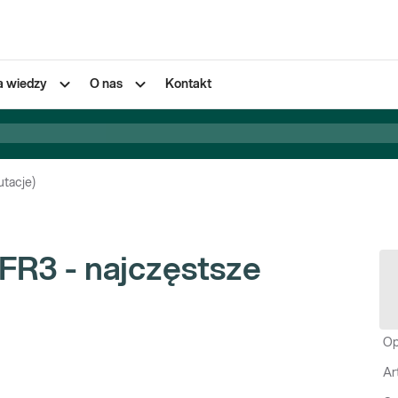
a wiedzy
O nas
Kontakt
tacje)
FR3 - najczęstsze
Op
Ar