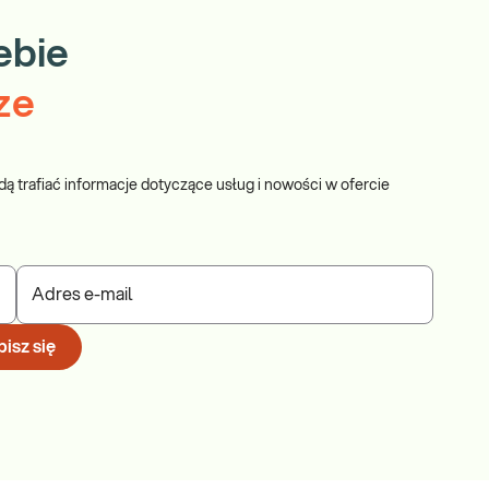
ebie
ze
dą trafiać informacje dotyczące usług i nowości w ofercie
Adres e-mail
isz się