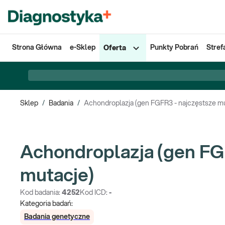
Strona Główna
e-Sklep
Punkty Pobrań
Stref
Oferta
Sklep
/
Badania
/
Achondroplazja (gen FGFR3 - najczęstsze mu
Achondroplazja (gen FG
mutacje)
Kod badania:
4252
Kod ICD:
-
Kategoria badań:
Badania genetyczne