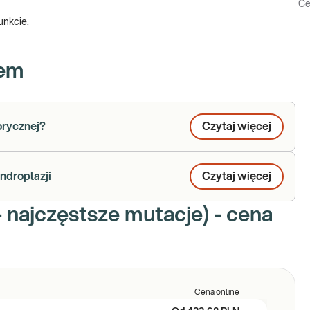
Ce
unkcie.
iem
orycznej?
Czytaj więcej
ndroplazji
Czytaj więcej
 najczęstsze mutacje) - cena
Cena online