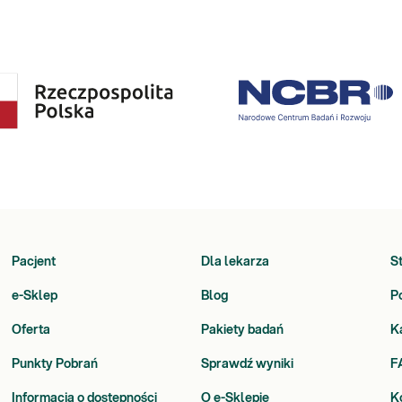
Pacjent
Dla lekarza
S
e-Sklep
Blog
P
Oferta
Pakiety badań
K
Punkty Pobrań
Sprawdź wyniki
F
Informacja o dostępności
O e-Sklepie
K