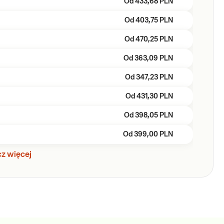
Od
433,68 PLN
Od
403,75 PLN
Od
470,25 PLN
Od
363,09 PLN
Od
347,23 PLN
Od
431,30 PLN
Od
398,05 PLN
Od
399,00 PLN
z więcej