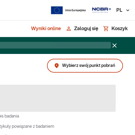
PL
Wyniki online
Zaloguj się
Koszyk
Wybierz swój punkt pobrań
is badania
tykuły powiązane z badaniem