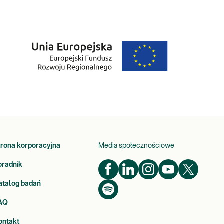
trona korporacyjna
Media społecznościowe
oradnik
atalog badań
AQ
ontakt