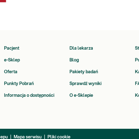
Pacjent
Dla lekarza
S
e-Sklep
Blog
P
Oferta
Pakiety badań
K
Punkty Pobrań
Sprawdź wyniki
F
Informacja o dostępności
O e-Sklepie
K
lepu
|
Mapa serwisu
|
Pliki cookie