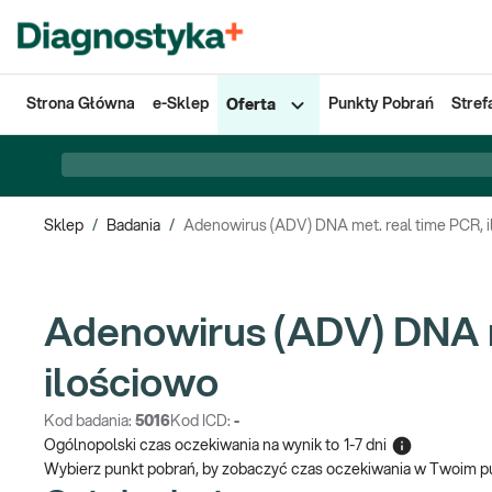
Strona Główna
e-Sklep
Punkty Pobrań
Stref
Oferta
Sklep
/
Badania
/
Adenowirus (ADV) DNA met. real time PCR, 
Adenowirus (ADV) DNA m
ilościowo
Kod badania:
5016
Kod ICD:
-
Ogólnopolski czas oczekiwania na wynik
to
1-7 dni
Wybierz punkt pobrań, by zobaczyć czas oczekiwania w Twoim p