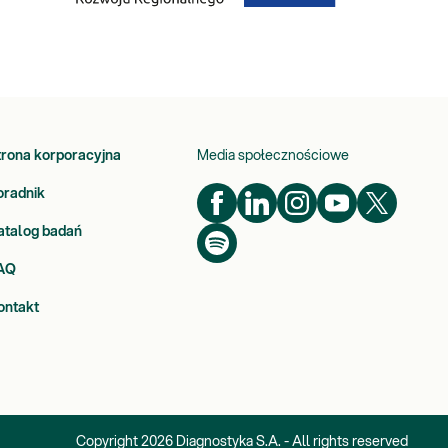
trona korporacyjna
Media społecznościowe
oradnik
atalog badań
AQ
ontakt
Copyright
2026
Diagnostyka S.A. - All rights reserved