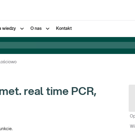
a wiedzy
O nas
Kontakt
ilościowo
et. real time PCR,
Op
Wi
unkcie.