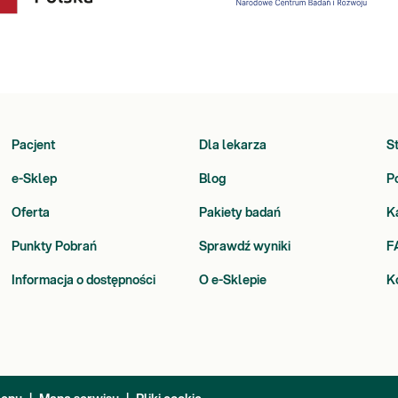
Pacjent
Dla lekarza
S
e-Sklep
Blog
P
Oferta
Pakiety badań
K
Punkty Pobrań
Sprawdź wyniki
F
Informacja o dostępności
O e-Sklepie
K