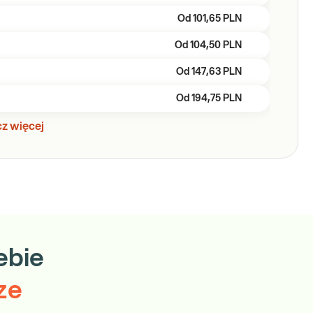
Od
101,65 PLN
Od
104,50 PLN
Od
147,63 PLN
Od
194,75 PLN
z więcej
ebie
ze