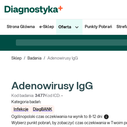
Strona Główna
e-Sklep
Punkty Pobrań
Stref
Oferta
Sklep
/
Badania
/
Adenowirusy IgG
Adenowirusy IgG
Kod badania:
3477
Kod ICD:
-
Kategoria badań:
Infekcje
DiagBANK
Ogólnopolski czas oczekiwania na wynik
to
8-12 dni
Wybierz punkt pobrań, by zobaczyć czas oczekiwania w Twoim p