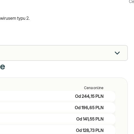
Ce
owirusem typu 2.
ne
Cena online
Od
244,15 PLN
Od
196,65 PLN
Od
141,55 PLN
Od
128,73 PLN