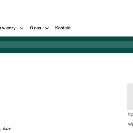
a wiedzy
O nas
Kontakt
Op
Wi
unkcie.