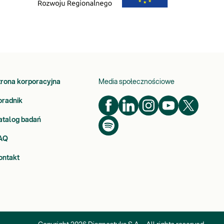
trona korporacyjna
Media społecznościowe
oradnik
atalog badań
AQ
ontakt