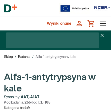
Wyniki online
Sklep
/
Badania
/
Alfa-1-antytrypsyna w kale
Alfa-1-antytrypsyna w
kale
Synonimy:
AAT, A1AT
Kod badania:
255
Kod ICD:
I65
Kategoria badań: