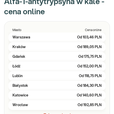
Alfa-1-antytrypsyna w kale -
cena online
Miasto
Cena online
Warszawa
Od
103,46 PLN
Kraków
Od
189,05 PLN
Gdańsk
Od
175,75 PLN
Łódź
Od
152,00 PLN
Lublin
Od
118,75 PLN
Białystok
Od
184,30 PLN
Katowice
Od
140,60 PLN
Wrocław
Od
192,85 PLN