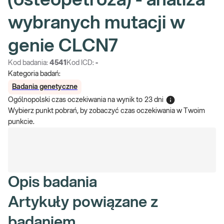
(osteopetroza) - analiza
wybranych mutacji w
genie CLCN7
Kod badania:
4541
Kod ICD:
-
Kategoria badań:
Badania genetyczne
Ogólnopolski czas oczekiwania na wynik
to
23 dni
Wybierz punkt pobrań, by zobaczyć czas oczekiwania w Twoim
punkcie.
Opis badania
Artykuły powiązane z
badaniem