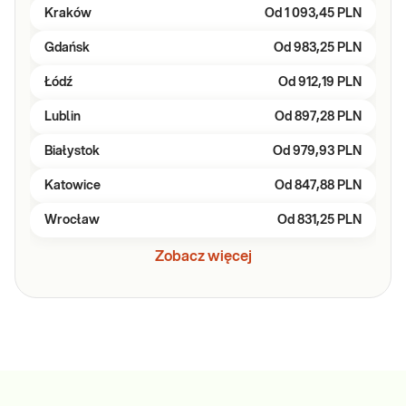
Kraków
Od
1 093,45 PLN
Gdańsk
Od
983,25 PLN
Łódź
Od
912,19 PLN
Lublin
Od
897,28 PLN
Białystok
Od
979,93 PLN
Katowice
Od
847,88 PLN
Wrocław
Od
831,25 PLN
Zobacz więcej