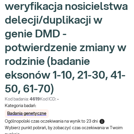
weryfikacja nosicielstwa
delecji/duplikacji w
genie DMD -
potwierdzenie zmiany w
rodzinie (badanie
eksonów 1-10, 21-30, 41-
50, 61-70)
Kod badania:
4619
Kod ICD:
-
Kategoria badań:
Badania genetyczne
Ogólnopolski czas oczekiwania na wynik
to
23 dni
Wybierz punkt pobrań, by zobaczyć czas oczekiwania w Twoim