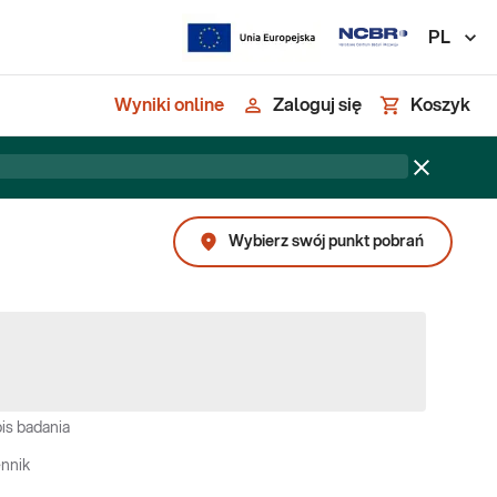
PL
Wyniki online
Zaloguj się
Koszyk
Wybierz swój punkt pobrań
is badania
nnik