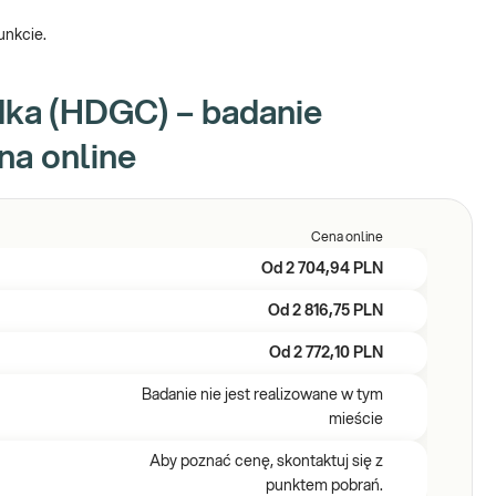
unkcie.
dka (HDGC) – badanie
na online
Cena online
Od
2 704,94 PLN
Od
2 816,75 PLN
Od
2 772,10 PLN
Badanie nie jest realizowane w tym
mieście
Aby poznać cenę, skontaktuj się z
punktem pobrań.