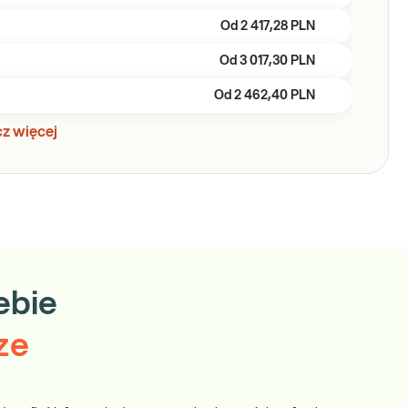
Od
2 417,28 PLN
Od
3 017,30 PLN
Od
2 462,40 PLN
z więcej
ebie
ze