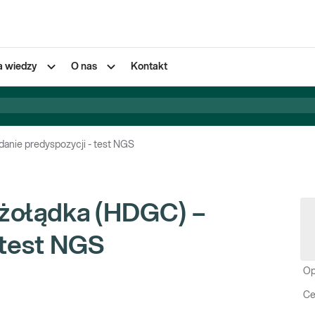
a wiedzy
O nas
Kontakt
danie predyspozycji - test NGS
 żołądka (HDGC) –
 test NGS
Op
Ce