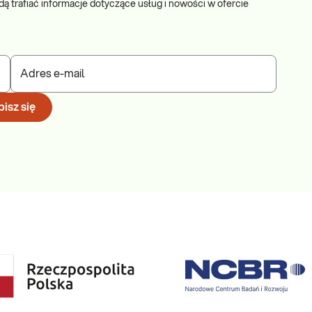
dą trafiać informacje dotyczące usług i nowości w ofercie
Adres e-mail
isz się