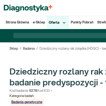
Strona Główna
e-Sklep
Punkty Pobrań
Stref
Oferta
Sklep
/
Badania
/
Dziedziczny rozlany rak żołądka (HDGC) – ba
Dziedziczny rozlany rak
badanie predyspozycji -
Kod badania:
5278
Kod ICD:
-
Kategoria badań:
Badania genetyczne