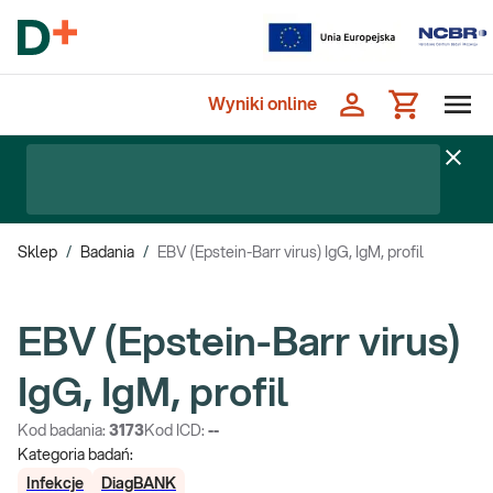
Wyniki online
Sklep
/
Badania
/
EBV (Epstein-Barr virus) IgG, IgM, profil
EBV (Epstein-Barr virus)
IgG, IgM, profil
Kod badania:
3173
Kod ICD:
--
Kategoria badań:
Infekcje
DiagBANK