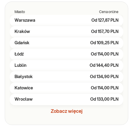
Miasto
Cena online
Warszawa
Od
127,87 PLN
Kraków
Od
157,70 PLN
Gdańsk
Od
109,25 PLN
Łódź
Od
114,00 PLN
Lublin
Od
144,40 PLN
Białystok
Od
134,90 PLN
Katowice
Od
114,00 PLN
Wrocław
Od
133,00 PLN
Zobacz więcej