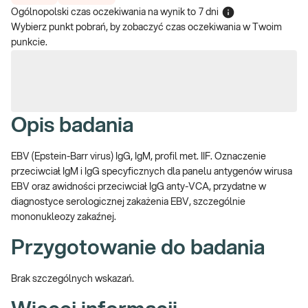
Ogólnopolski czas oczekiwania na wynik
to
7 dni
Wybierz punkt pobrań, by zobaczyć czas oczekiwania w Twoim
punkcie.
Opis badania
EBV (Epstein-Barr virus) IgG, IgM, profil met.
IIF. Oznaczenie
przeciwciał IgM i IgG specyficznych dla panelu antygenów wirusa
EBV oraz awidności przeciwciał IgG anty-VCA,
przydatne w
diagnostyce serologicznej zakażenia EBV, szczególnie
mononukleozy zakaźnej.
Przygotowanie do badania
Brak szczególnych wskazań.