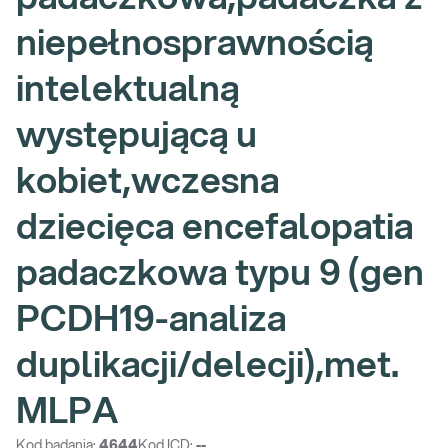
niepełnosprawnością
intelektualną
występującą u
kobiet,wczesna
dziecięca encefalopatia
padaczkowa typu 9 (gen
PCDH19-analiza
duplikacji/delecji),met.
MLPA
Kod badania:
4644
Kod ICD:
--