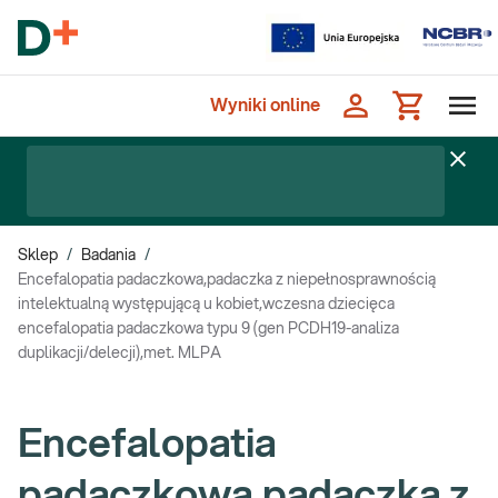
Wyniki online
Sklep
/
Badania
/
Encefalopatia padaczkowa,padaczka z niepełnosprawnością
intelektualną występującą u kobiet,wczesna dziecięca
encefalopatia padaczkowa typu 9 (gen PCDH19-analiza
duplikacji/delecji),met. MLPA
Encefalopatia
padaczkowa,padaczka z