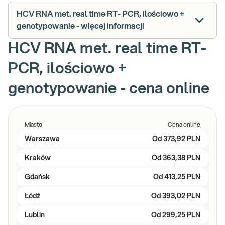
HCV RNA met. real time RT- PCR, ilościowo +
genotypowanie - więcej informacji
HCV RNA met. real time RT-
PCR, ilościowo +
genotypowanie - cena online
Miasto
Cena online
Warszawa
Od
373,92 PLN
Kraków
Od
363,38 PLN
Gdańsk
Od
413,25 PLN
Łódź
Od
393,02 PLN
Lublin
Od
299,25 PLN