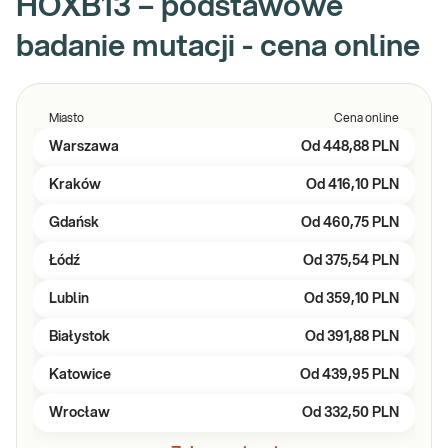
HOXB13 – podstawowe
badanie mutacji - cena online
Miasto
Cena online
Warszawa
Od
448,88 PLN
Kraków
Od
416,10 PLN
Gdańsk
Od
460,75 PLN
Łódź
Od
375,54 PLN
Lublin
Od
359,10 PLN
Białystok
Od
391,88 PLN
Katowice
Od
439,95 PLN
Wrocław
Od
332,50 PLN