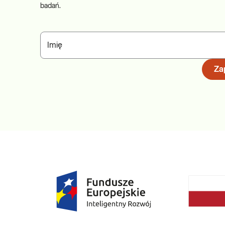
badań.
Imię
Zap