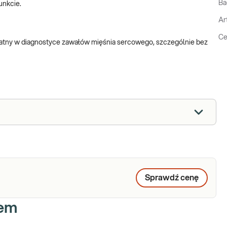
Ba
unkcie.
Ar
Ce
ydatny w diagnostyce zawałów mięśnia sercowego, szczególnie bez
Sprawdź cenę
iem