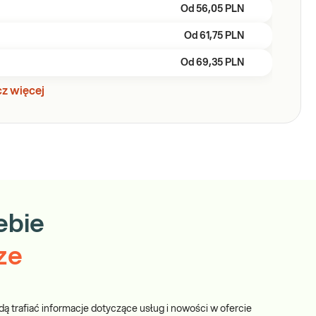
Od
56,05 PLN
Od
61,75 PLN
Od
69,35 PLN
z więcej
ebie
ze
dą trafiać informacje dotyczące usług i nowości w ofercie