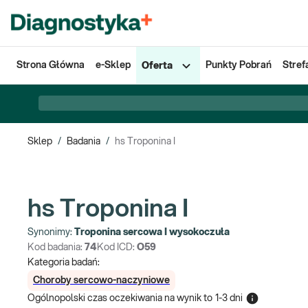
Strona Główna
e-Sklep
Punkty Pobrań
Stref
Oferta
Sklep
/
Badania
/
hs Troponina I
hs Troponina I
Synonimy:
Troponina sercowa I wysokoczuła
Kod badania:
74
Kod ICD:
O59
Kategoria badań:
Choroby sercowo-naczyniowe
Ogólnopolski czas oczekiwania na wynik
to
1-3 dni