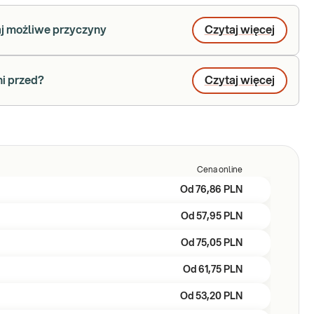
aj możliwe przyczyny
Czytaj więcej
ni przed?
Czytaj więcej
Cena online
Od
76,86 PLN
Od
57,95 PLN
Od
75,05 PLN
Od
61,75 PLN
Od
53,20 PLN