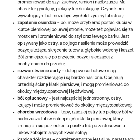
promieniować do szyi, żuchwy, ramion i nadbrzusza. Ma
charakter gniotący, piekący lub ściskający. Czynnikiem
wywołującym ból może być wysiłek fizyczny lub stres;
zapalenie osierdzia
– ból może przybierać postać kłucia w
klatce piersiowej po lewej stronie, może też pojawiać się za
mostkiem i promieniować do szyi oraz lewego barku. Jest
opisywany jako ostry, a do jego nasilenia może prowadzić
pozycja leżąca, skręcenie tułowia, głębokie wdechy i kaszel.
Ból zmniejsza się po przyjęciu pozycji siedzącej z
pochyleniem do przodu;
rozwarstwienie aorty
– dolegliwości bólowe mają
charakter rozdzierający i są bardzo nasilone. Obejmują
przednią ścianę klatki piersiowej i mogą promieniować do
okolicy międzyłopatkowej i lędźwiowej;
ból opłucnowy
– jest najczęściej jednostronny, ostry,
kłujący i może promieniować do okolicy międzyłopatkowej;
choroba wrzodowa
– tępy, rzadziej ostry lub piekący ból w
nadbrzuszu lub w dolnej części klatki piersiowej, który
zmniejsza się po zjedzeniu posiłku lub po zastosowaniu
leków zobojętniających kwas solny;
kamica żółciowa
– charakterystyczny jest silny, narastający