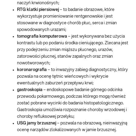
naczyń krwionośnych;
RTG klatki piersiowej
– to badanie obrazowe, które
wykorzystuje promieniowanie rentgenowskie i jest
stosowane w diagnostyce chorób płuc, serca i zmian
spowodowanych urazami;
tomografia komputerowa
– jest wykonywana bez użycia
kontrastu lub po podaniu środka cieniującego. Zlecana jest
przy podejrzeniu zmian miąższu płucnego, urazów,
zatorowości płucnej, stanów zapalnych oraz zmian
nowotworowych;
koronarografia
– to inwazyjny zabieg diagnostyczny, który
pozwala na ocenę tętnic wieńcowych i wykrycie
ewentualnych zaburzeń przepływu krwi;
gastroskopia
– endoskopowe badanie górnego odcinka
przewodu pokarmowego, podczas którego mogą również
zostać pobrane wycinki do badania histopatologicznego.
Gastroskopia umożliwia rozpoznanie choroby wrzodowej i
choroby refluksowej przełyku;
USG jamy brzusznej
– pozwala na obrazową, nieinwazyjną
ocenę narządów zlokalizowanych w jamie brzusznej.