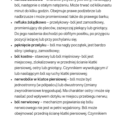
ból, następnie o stałym natężeniu. Może trwać od kilkunastu
minut do kilku godzin. Obejmuje prawe podżebrze lub
nadbrzusze i może promieniować także do prawego barku;
refluks żołądkowo
– przełykowy- ból jest zamostkowy,
promieniujący do pleców, zazwyczaj piekący lub gniotący.
Do jego nasilenia dochodzi po obfitym posiłku, po przyjęciu
pozycji leżącej lub przy pochylaniu się;
pęknięcie przełyku
– ból ma nagły początek, jest bardzo
silny i piekący, zamostkowy;
ból kostno
– stawowy lub ból mięśniowy- ból jest
miejscowy, zlokalizowany w przedniej ścianie klatki
piersiowej, ostry lub gniotący. Czynnikiem wywołującym i/
lub nasilającym ból są ruchy klatki piersiowej;
nerwobóle w klatce piersiowej
– ból może być
jednostronny (w półpaścu) lub dwustronny (zmiany
zwyrodnieniowe kręgosłupa). Ma charakter ostry i może się
nasilać pod wpływem dotyku w miejscu przebiegu nerwu;
ból nerwicowy
– mechanizm pojawiania się bólu
nerwicowego nie jest w pełni wyjaśniony. Ból może
obejmować przednią ścianę klatki piersiowej. Czynnikiem