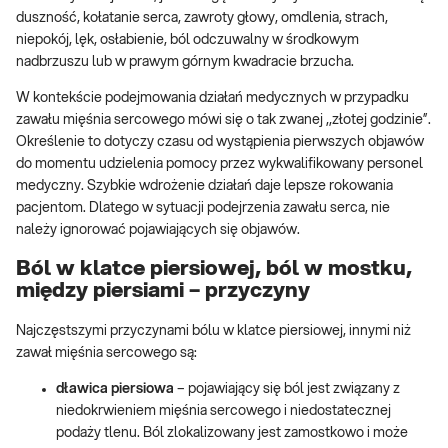
duszność, kołatanie serca, zawroty głowy, omdlenia, strach,
niepokój, lęk, osłabienie, ból odczuwalny w środkowym
nadbrzuszu lub w prawym górnym kwadracie brzucha.
W kontekście podejmowania działań medycznych w przypadku
zawału mięśnia sercowego mówi się o tak zwanej ,,złotej godzinie”.
Określenie to dotyczy czasu od wystąpienia pierwszych objawów
do momentu udzielenia pomocy przez wykwalifikowany personel
medyczny. Szybkie wdrożenie działań daje lepsze rokowania
pacjentom. Dlatego w sytuacji podejrzenia zawału serca, nie
należy ignorować pojawiających się objawów.
Ból w klatce piersiowej, ból w mostku,
między piersiami – przyczyny
Najczęstszymi przyczynami bólu w klatce piersiowej, innymi niż
zawał mięśnia sercowego są:
dławica piersiowa
– pojawiający się ból jest związany z
niedokrwieniem mięśnia sercowego i niedostatecznej
podaży tlenu. Ból zlokalizowany jest zamostkowo i może