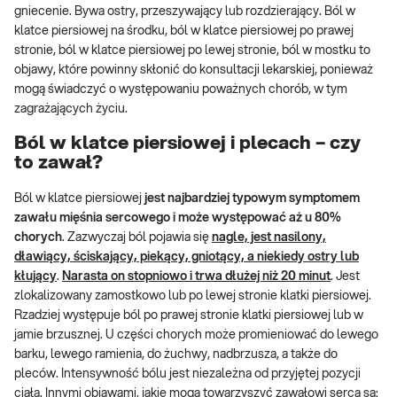
gniecenie. Bywa ostry, przeszywający lub rozdzierający. Ból w
klatce piersiowej na środku, ból w klatce piersiowej po prawej
stronie, ból w klatce piersiowej po lewej stronie, ból w mostku to
objawy, które powinny skłonić do konsultacji lekarskiej, ponieważ
mogą świadczyć o występowaniu poważnych chorób, w tym
zagrażających życiu.
Ból w klatce piersiowej i plecach – czy
to zawał?
Ból w klatce piersiowej
jest najbardziej typowym symptomem
zawału mięśnia sercowego i może występować aż u 80%
chorych
. Zazwyczaj ból pojawia się
nagle, jest nasilony,
dławiący, ściskający, piekący, gniotący, a niekiedy ostry lub
kłujący
.
Narasta on stopniowo i trwa dłużej niż 20 minut
. Jest
zlokalizowany zamostkowo lub po lewej stronie klatki piersiowej.
Rzadziej występuje ból po prawej stronie klatki piersiowej lub w
jamie brzusznej. U części chorych może promieniować do lewego
barku, lewego ramienia, do żuchwy, nadbrzusza, a także do
pleców. Intensywność bólu jest niezależna od przyjętej pozycji
ciała. Innymi objawami, jakie mogą towarzyszyć zawałowi serca są: