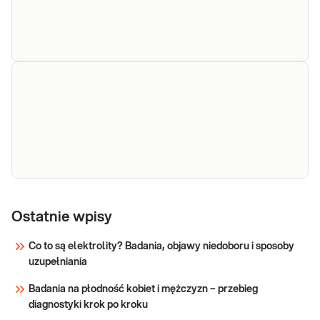
hs Troponina I
hs Troponina I. Wysokoczuła troponina I.
Test wysokoczuły przydatny w diagnostyce
zawałów mięśnia sercowego, szczególnie
bez uniesienia odcinak ST.
Sprawdź
hs
Wykrywanie martwicy mięśnia sercowego za
Troponina
Ostatnie wpisy
pomocą pomiaru troponiny sercowej. Diagnoza i
ocena ryzyka zgonu, monitorowanie leczenia
T
Co to są elektrolity? Badania, objawy niedoboru i sposoby
ostrych zespołów wieńcowych: zawału mięśnia
uzupełniania
sercowego z uniesieniem i bez uniesienia
Sprawdź
odcinka ST; ustalanie wskazań do
Badania na płodność kobiet i mężczyzn – przebieg
diagnostyki krok po kroku