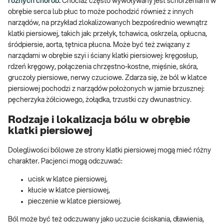
różnych chorób.
Chociaż często wywoływany jest schorzeniami w
obrębie serca lub płuc to może pochodzić również z innych
narządów, na przykład zlokalizowanych bezpośrednio wewnątrz
klatki piersiowej, takich jak: przełyk, tchawica, oskrzela, opłucna,
śródpiersie, aorta, tętnica płucna. Może być też związany z
narządami w obrębie szyi i ściany klatki piersiowej: kręgosłup,
rdzeń kręgowy, połączenia chrzęstno-kostne, mięśnie, skóra,
gruczoły piersiowe, nerwy czuciowe. Zdarza się, że ból w klatce
piersiowej pochodzi z narządów położonych w jamie brzusznej:
pęcherzyka żółciowego, żołądka, trzustki czy dwunastnicy.
Rodzaje i lokalizacja bólu w obrębie
klatki piersiowej
Dolegliwości bólowe ze strony klatki piersiowej mogą mieć różny
charakter. Pacjenci mogą odczuwać:
ucisk w klatce piersiowej,
kłucie w klatce piersiowej,
pieczenie w klatce piersiowej.
Ból może być też odczuwany jako uczucie ściskania, dławienia,