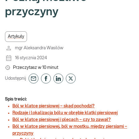
przyczyny
Artykuły
mgr Aleksandra Wasilów
16 stycznia 2024
Przeczytasz w
10
minut
Udostępnij
Spis treści:
Ból w klatce piersiowej – skąd pochodzi?
Rodzaje i lokalizacja bólu w obrębie klatki piersiowej
Ból w klatce piersiowej i plecach – czy to zawał?
Ból w klatce piersiowej, ból w mostku, między piersiami –
przyczyny