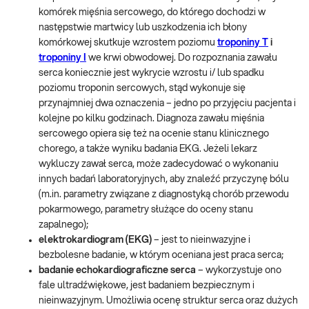
komórek mięśnia sercowego, do którego dochodzi w
następstwie martwicy lub uszkodzenia ich błony
komórkowej skutkuje wzrostem poziomu
troponiny T
i
troponiny I
we krwi obwodowej. Do rozpoznania zawału
serca koniecznie jest wykrycie wzrostu i/ lub spadku
poziomu troponin sercowych, stąd wykonuje się
przynajmniej dwa oznaczenia – jedno po przyjęciu pacjenta i
kolejne po kilku godzinach. Diagnoza zawału mięśnia
sercowego opiera się też na ocenie stanu klinicznego
chorego, a także wyniku badania EKG. Jeżeli lekarz
wykluczy zawał serca, może zadecydować o wykonaniu
innych badań laboratoryjnych, aby znaleźć przyczynę bólu
(m.in. parametry związane z diagnostyką chorób przewodu
pokarmowego, parametry służące do oceny stanu
zapalnego);
elektrokardiogram (EKG)
– jest to nieinwazyjne i
bezbolesne badanie, w którym oceniana jest praca serca;
badanie echokardiograficzne serca
– wykorzystuje ono
fale ultradźwiękowe, jest badaniem bezpiecznym i
nieinwazyjnym. Umożliwia ocenę struktur serca oraz dużych