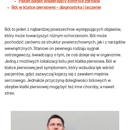
Pakiet badań wspierający kontrolę zdrowia
Ból w klatce piersiowej – diagnostyka i leczenie
Ból to jeden z najbardziej powszechnie występujących objawów,
który może towarzyszyć różnym schorzeniom. Ból może
pochodzić zarówno ze struktur powierzchownych, jak i z narządów
wewnętrznych. Stanowi on pewnego rodzaju sygnał
ostrzegawczy, świadczący o tym, że coś dzieje się w organizmie.
Jedną z możliwych lokalizacji bólu jest klatka piersiowa. Ból w
klatce piersiowej jest symptomem, który wzbudza lęk wśród
pacjentów, gdyż zazwyczaj kojarzy się z zawałem mięśnia
sercowego. Jednakże przyczyną dolegliwości bólowych w
obrębie klatki piersiowej mogą być też inne choroby, a nawet
stres.