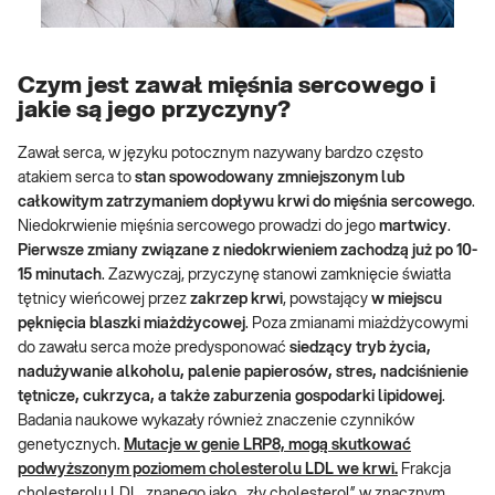
Czym jest zawał mięśnia sercowego i
jakie są jego przyczyny?
Zawał serca, w języku potocznym nazywany bardzo często
atakiem serca to
stan spowodowany zmniejszonym lub
całkowitym zatrzymaniem dopływu krwi do mięśnia sercowego
.
Niedokrwienie mięśnia sercowego prowadzi do jego
martwicy
.
Pierwsze zmiany związane z niedokrwieniem zachodzą już po 10-
15 minutach
. Zazwyczaj, przyczynę stanowi zamknięcie światła
tętnicy wieńcowej przez
zakrzep krwi
, powstający
w miejscu
pęknięcia blaszki miażdżycowej
. Poza zmianami miażdżycowymi
do zawału serca może predysponować
siedzący tryb życia,
nadużywanie alkoholu, palenie papierosów, stres, nadciśnienie
tętnicze, cukrzyca, a także zaburzenia gospodarki lipidowej
.
Badania naukowe wykazały również znaczenie czynników
genetycznych.
Mutacje w genie LRP8, mogą skutkować
podwyższonym poziomem cholesterolu LDL we krwi.
Frakcja
cholesterolu LDL, znanego jako ,,zły cholesterol” w znacznym