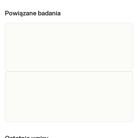
Powiązane badania
hs Troponina I
hs Troponina I. Wysokoczuła troponina I.
Test wysokoczuły przydatny w diagnostyce
zawałów mięśnia sercowego, szczególnie
bez uniesienia odcinak ST.
Sprawdź
hs
Wykrywanie martwicy mięśnia sercowego za
Troponina
pomocą pomiaru troponiny sercowej. Diagnoza i