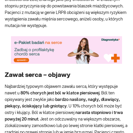
stopniu przyczynia się do powstawania blaszek miażdżycowych.
Pacjenci z mutacją w genie LRP8 obciążeni są większym ryzykiem
wystąpienia zawału mięśnia sercowego, aniżeli osoby, u których
mutacja nie występuje.
Zawał serca – objawy
Najbardziej typowym objawem zawału serca, który występuje
nawet u
80% chorych jest ból w klatce piersiowej
. Ból ten
opisywany jest zwykle jako
bardzo nasilony, nagły, dławiący,
piekący, ściskający lub gniotący
. U 10% chorych ból może być
ostry i kłujący. Ból w klatce piersiowej
narasta stopniowo i trwa
powyżej 20 minut
. Jest on odczuwalny na większym obszarze,
zlokalizowany zamostkowo lub po lewej stronie klatki piersiowej, a
rzadziej po prawej stronie lub w jamie brzusznej. Pacjenci często