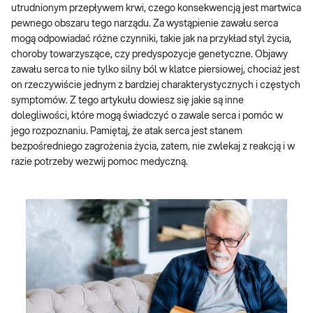
utrudnionym przepływem krwi, czego konsekwencją jest martwica
pewnego obszaru tego narządu. Za wystąpienie zawału serca
mogą odpowiadać różne czynniki, takie jak na przykład styl życia,
choroby towarzyszące, czy predyspozycje genetyczne. Objawy
zawału serca to nie tylko silny ból w klatce piersiowej, chociaż jest
on rzeczywiście jednym z bardziej charakterystycznych i częstych
symptomów. Z tego artykułu dowiesz się jakie są inne
dolegliwości, które mogą świadczyć o zawale serca i pomóc w
jego rozpoznaniu. Pamiętaj, że atak serca jest stanem
bezpośredniego zagrożenia życia, zatem, nie zwlekaj z reakcją i w
razie potrzeby wezwij pomoc medyczną.