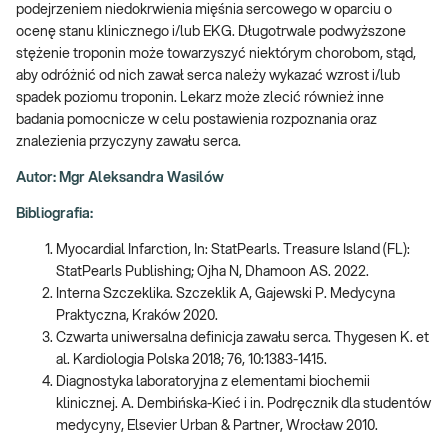
podejrzeniem niedokrwienia mięśnia sercowego w oparciu o
ocenę stanu klinicznego i/lub EKG. Długotrwale podwyższone
stężenie troponin może towarzyszyć niektórym chorobom, stąd,
aby odróżnić od nich zawał serca należy wykazać wzrost i/lub
spadek poziomu troponin. Lekarz może zlecić również inne
badania pomocnicze w celu postawienia rozpoznania oraz
znalezienia przyczyny zawału serca.
Autor: Mgr Aleksandra Wasilów
Bibliografia:
Myocardial Infarction, In: StatPearls. Treasure Island (FL):
StatPearls Publishing; Ojha N, Dhamoon AS. 2022.
Interna Szczeklika. Szczeklik A, Gajewski P. Medycyna
Praktyczna, Kraków 2020.
Czwarta uniwersalna definicja zawału serca. Thygesen K. et
al. Kardiologia Polska 2018; 76, 10:1383-1415.
Diagnostyka laboratoryjna z elementami biochemii
klinicznej. A. Dembińska-Kieć i in. Podręcznik dla studentów
medycyny, Elsevier Urban & Partner, Wrocław 2010.