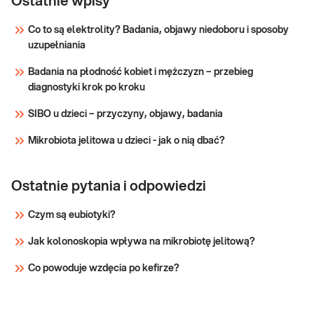
Ostatnie wpisy
ocena ryzyka zgonu, monitorowanie leczenia
T
Co to są elektrolity? Badania, objawy niedoboru i sposoby
ostrych zespołów wieńcowych: zawału mięśnia
uzupełniania
sercowego z uniesieniem i bez uniesienia
Sprawdź
odcinka ST; ustalanie wskazań do
Badania na płodność kobiet i mężczyzn – przebieg
diagnostyki krok po kroku
SIBO u dzieci – przyczyny, objawy, badania
Mikrobiota jelitowa u dzieci - jak o nią dbać?
Ostatnie pytania i odpowiedzi
Czym są eubiotyki?
Jak kolonoskopia wpływa na mikrobiotę jelitową?
Co powoduje wzdęcia po kefirze?