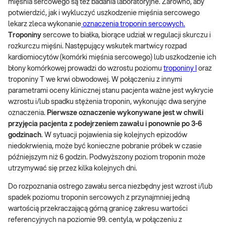
mięśnia sercowego są też badania laboratoryjne. Zarówno, aby
potwierdzić, jak i wykluczyć uszkodzenie mięśnia sercowego
lekarz zleca wykonanie
oznaczenia troponin sercowych.
Troponiny
sercowe to białka, biorące udział w regulacji skurczu i
rozkurczu mięśni. Następujący wskutek martwicy rozpad
kardiomiocytów (komórki mięśnia sercowego) lub uszkodzenie ich
błony komórkowej prowadzi do wzrostu poziomu
troponiny I
oraz
troponiny T we krwi obwodowej. W połączeniu z innymi
parametrami oceny klinicznej stanu pacjenta ważne jest wykrycie
wzrostu i/lub spadku stężenia troponin, wykonując dwa seryjne
oznaczenia.
Pierwsze oznaczenie wykonywane jest w chwili
przyjęcia pacjenta z podejrzeniem zawału i ponownie po 3-6
godzinach
. W sytuacji pojawienia się kolejnych epizodów
niedokrwienia, może być konieczne pobranie próbek w czasie
późniejszym niż 6 godzin. Podwyższony poziom troponin może
utrzymywać się przez kilka kolejnych dni.
Do rozpoznania ostrego zawału serca niezbędny jest wzrost i/lub
spadek poziomu troponin sercowych z przynajmniej jedną
wartością przekraczającą górną granicę zakresu wartości
referencyjnych na poziomie 99. centyla, w połączeniu z