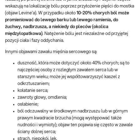
wskazują na lokalizację bólu poprzez przyłożenie pięści do mostka
(objaw Levine’a). W przypadku około
10-20% chorych ból może
promieniować do lewego barku lub lewego ramienia, do
żuchwy, nadbrzusza, a niekiedy do pleców (okolica
międzyłopatkowa)
. Natężenie bólu jest niezależne od przyjętej
pozycji ciała i fazy oddychania.
Innymi objawami zawału mięśnia sercowego są:
duszność, która może dotyczyć około 40% chorych; są to
najczęściej osoby z rozległym zawałem serca lub w
starszym wieku; może jej współtowarzyszyć kaszel z
odkrztuszaniem;
kołatanie serca;
zawroty głowy, omdlenia;
osłabienie;
ból odczuwalny w środkowym nadbrzuszu lub w górnym
prawym kwadracie brzucha (mogą występować także
nudności i wymioty); objaw ten pojawia się często w zawale
ściany dolnej serca;
strach, niepokój, lęk.