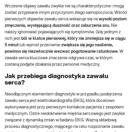
Wczesne objawy zawału zwykle nie są charakterystyczne i mogą
zostać przypisane innym przyczynom złego samopoczucia. Wśród
pierwszych objawów zawału serca wskazuje się na
wysoki poziom
zmęczenia, występującą duszność oraz zaburzenia snu.
Nie
należy ignorować pojawiających się symptomów. Gdy jednym z
nich jest
ból w klatce piersiowej, który nie zmniejsza się w ciągu
5 minut
lub wprost przeciwnie
zwiększa się jego nasilenie,
powinno się niezwłocznie wezwać pogotowanie ratunkowe.
W
zawale serca kluczowe znaczenie odgrywa czas, w którym
zostaną podjęte działania przez personel medyczny.
Jak przebiega diagnostyka zawału
serca?
Nieodłącznym elementem diagnostyki w przypadku podejrzenia
zawału serca jest elektrokardiografia (EKG), która docelowo
wykonywana jest przy pierwszym kontakcie pacjenta z zespołem
medycznym. Ostre niedokrwienie mięśnia sercowego jest zwykle
związane z dynamiką zmian w badaniu EKG. Ważną składową
procesu diagnostycznego, mającego na celu rozpoznanie zawału