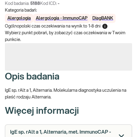
Kod badania:
5188
Kod ICD:
-
Kategoria badań:
Alergologia
Alergologia - ImmunoCAP
DiagBANK
Ogólnopolski czas oczekiwania na wynik
to
1-8 dni
Wybierz punkt pobrań, by zobaczyć czas oczekiwania w Twoim
punkcie.
Opis badania
IgE sp. rAlt a 1, Alternaria. Molekularna diagnostyka uczulenia na
pleść rodzaju Alternaria.
Więcej informacji
IgE sp. rAlt a 1, Alternaria, met. ImmunoCAP -