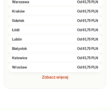
Warszawa
Od
61,75 PLN
Kraków
Od
61,75 PLN
Gdańsk
Od
61,75 PLN
Łódź
Od
61,75 PLN
Lublin
Od
61,75 PLN
Białystok
Od
61,75 PLN
Katowice
Od
61,75 PLN
Wrocław
Od
61,75 PLN
Zobacz więcej