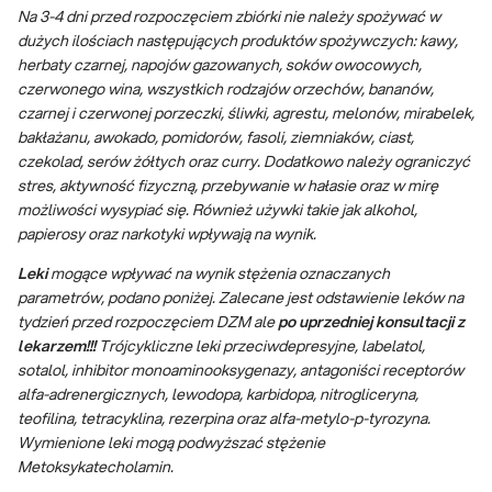
Na 3-4 dni przed rozpoczęciem zbiórki nie należy spożywać w
dużych ilościach następujących produktów spożywczych: kawy,
herbaty czarnej, napojów gazowanych, soków owocowych,
czerwonego wina, wszystkich rodzajów orzechów, bananów,
czarnej i czerwonej porzeczki, śliwki, agrestu, melonów, mirabelek,
bakłażanu, awokado, pomidorów, fasoli, ziemniaków, ciast,
czekolad, serów żółtych oraz curry. Dodatkowo należy ograniczyć
stres, aktywność fizyczną, przebywanie w hałasie oraz w mirę
możliwości wysypiać się. Również używki takie jak alkohol,
papierosy oraz narkotyki wpływają na wynik.
Leki
mogące wpływać na wynik stężenia oznaczanych
parametrów, podano poniżej. Zalecane jest odstawienie leków na
tydzień przed rozpoczęciem DZM ale
po uprzedniej konsultacji z
lekarzem!!!
Trójcykliczne leki przeciwdepresyjne, labelatol,
sotalol, inhibitor monoaminooksygenazy, antagoniści receptorów
alfa-adrenergicznych, lewodopa, karbidopa, nitrogliceryna,
teofilina, tetracyklina, rezerpina oraz alfa-metylo-p-tyrozyna.
Wymienione leki mogą podwyższać stężenie
Metoksykatecholamin.