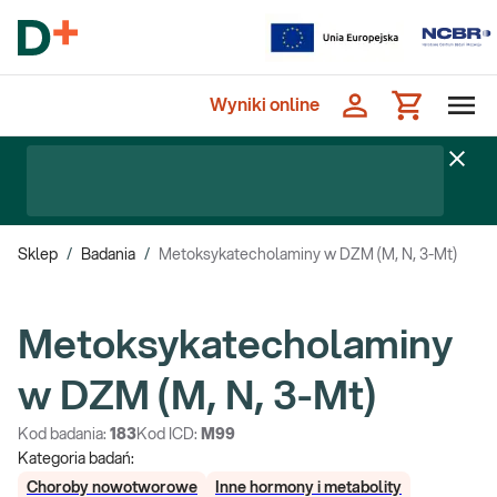
Wyniki online
Sklep
/
Badania
/
Metoksykatecholaminy w DZM (M, N, 3-Mt)
Metoksykatecholaminy
w DZM (M, N, 3-Mt)
Kod badania:
183
Kod ICD:
M99
Kategoria badań:
Choroby nowotworowe
Inne hormony i metabolity