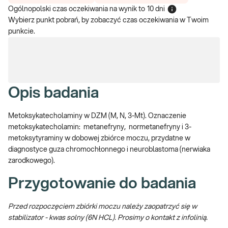
Ogólnopolski czas oczekiwania na wynik
to
10 dni
Wybierz punkt pobrań, by zobaczyć czas oczekiwania w Twoim
punkcie.
Opis badania
Metoksykatecholaminy w DZM (M, N, 3-Mt). Oznaczenie
metoksykatecholamin:
metanefryny, normetanefryny i 3-
metoksytyraminy w dobowej zbiórce moczu
, przydatne
w
diagnostyce guza chromochłonnego i neuroblastoma (nerwiaka
zarodkowego).
Przygotowanie do badania
Przed rozpoczęciem zbiórki moczu należy zaopatrzyć się w
stabilizator - kwas solny (6N HCL). Prosimy o kontakt z infolinią.