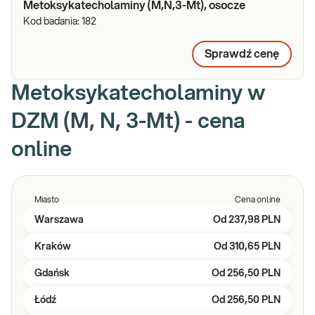
Metoksykatecholaminy (M,N,3-Mt), osocze
Kod badania:
182
Sprawdź cenę
Metoksykatecholaminy w
DZM (M, N, 3-Mt) - cena
online
Miasto
Cena online
Warszawa
Od
237,98 PLN
Kraków
Od
310,65 PLN
Gdańsk
Od
256,50 PLN
Łódź
Od
256,50 PLN