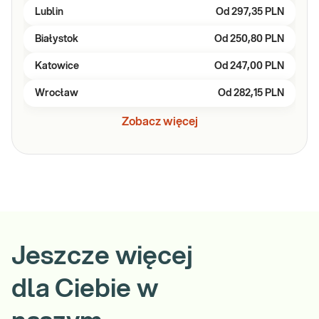
Lublin
Od
297,35 PLN
Białystok
Od
250,80 PLN
Katowice
Od
247,00 PLN
Wrocław
Od
282,15 PLN
Zobacz więcej
Jeszcze więcej
dla Ciebie w