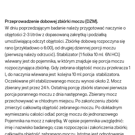
Przeprowadzenie dobowej zbiórki moczu (DZM).
W dniu poprzedzającym badanie należy przygotować naczynie o
objętości 2-3 litrów z dopasowaną zakrętką i podziałką
umożliwiającą odczyt objętości. Zbiórkę dobową rozpoczyna się
rano (przykładowo o 6:00), od drugiej dziennej porcji moczu
(pierwszą należy odrzucić). Stabilizator (1 fiolka 10 ml 6N HCl)
wlewany jest do pojemnika, w którym znajduje się porcja moczu
rozpoczynająca zbiórkę. Gdy zebrana objętość moczu przekracza 1
l, do naczynia wlewana jest kolejna 10 ml porcja stabilizatora.
Oczekiwane pH stabilizowanego moczu wynosi około 2. Mocz
zbierany jest przez 24 h. Ostatnią porcję zbiórki stanowi pierwsza
porcja porannego moczu z dnia następnego. Zbierany mocz
przechowywać w chłodnym miejscu. Po zakończeniu zbiórki
zmierzyć całkowitą objętość zebranego moczu. Po dokładnym
wymieszaniu całości odlać porcję moczu do jednorazowego
Pojemnika na mocz z nakrętką. W opisie pojemnika uwzględnić:
imię i nazwisko badanego; czas rozpoczęcia i zakończenia zbiórki;
całkowitą objętość zebranego moczu. Istotne jest odnotowanie