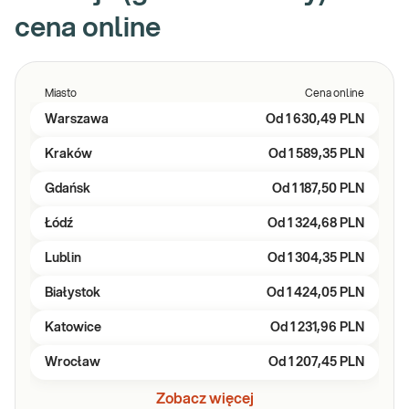
cena online
Miasto
Cena online
Warszawa
Od
1 630,49 PLN
Kraków
Od
1 589,35 PLN
Gdańsk
Od
1 187,50 PLN
Łódź
Od
1 324,68 PLN
Lublin
Od
1 304,35 PLN
Białystok
Od
1 424,05 PLN
Katowice
Od
1 231,96 PLN
Wrocław
Od
1 207,45 PLN
Zobacz więcej