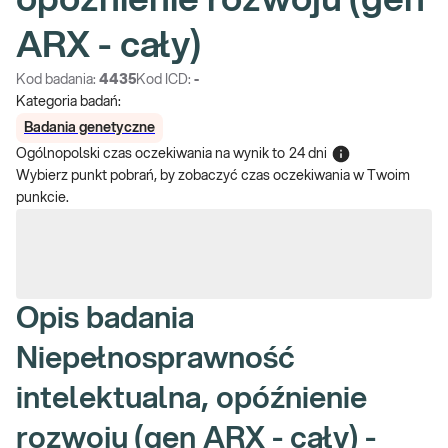
opóźnienie rozwoju (gen
ARX - cały)
Kod badania:
4435
Kod ICD:
-
Kategoria badań:
Badania genetyczne
Ogólnopolski czas oczekiwania na wynik
to
24 dni
Wybierz punkt pobrań, by zobaczyć czas oczekiwania w Twoim
punkcie.
Opis badania
Niepełnosprawność
intelektualna, opóźnienie
rozwoju (gen ARX - cały) -