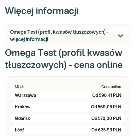
Więcej informacji
Omega Test (profil kwasów tłuszczowych) -
więcej informacji
Omega Test (profil kwasów
tłuszczowych) - cena online
Miasto
Cena online
Warszawa
Od
598,41 PLN
Kraków
Od
569,05 PLN
Gdańsk
Od
570,00 PLN
Łódź
Od
635,93 PLN