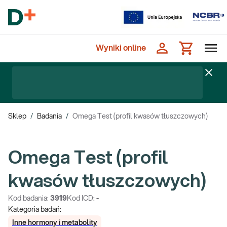
Wyniki online
Sklep
/
Badania
/
Omega Test (profil kwasów tłuszczowych)
Omega Test (profil
kwasów tłuszczowych)
Kod badania:
3919
Kod ICD:
-
Kategoria badań:
Inne hormony i metabolity