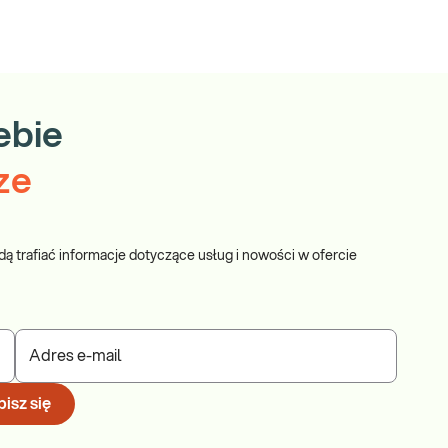
ebie
ze
dą trafiać informacje dotyczące usług i nowości w ofercie
Adres e-mail
isz się