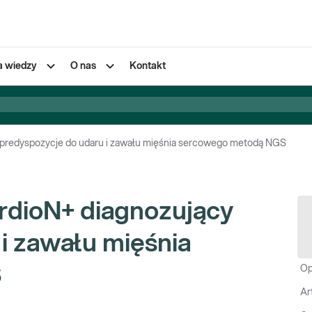
a wiedzy
O nas
Kontakt
y predyspozycje do udaru i zawału mięśnia sercowego metodą NGS
rdioN+ diagnozujący
i zawału mięśnia
S
Op
Ar