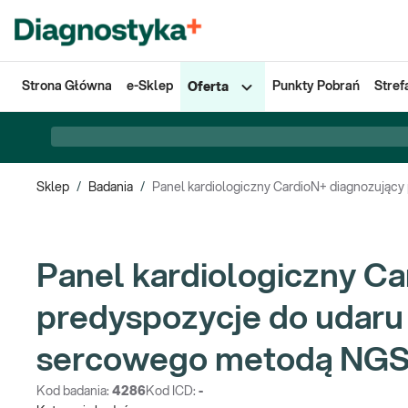
Strona Główna
e-Sklep
Punkty Pobrań
Stref
Oferta
Sklep
/
Badania
/
Panel kardiologiczny CardioN+ diagnozując
Panel kardiologiczny Ca
predyspozycje do udaru 
sercowego metodą NG
Kod badania:
4286
Kod ICD:
-