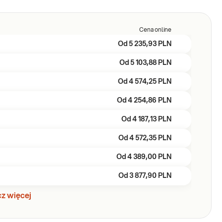
Cena online
Od
5 235,93 PLN
Od
5 103,88 PLN
Od
4 574,25 PLN
Od
4 254,86 PLN
Od
4 187,13 PLN
Od
4 572,35 PLN
Od
4 389,00 PLN
Od
3 877,90 PLN
z więcej