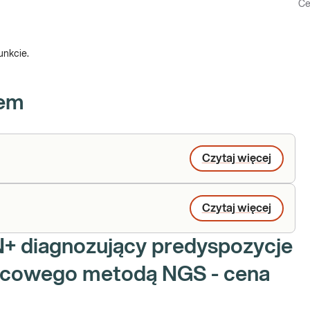
Ce
unkcie.
iem
Czytaj więcej
Czytaj więcej
N+ diagnozujący predyspozycje
ercowego metodą NGS - cena