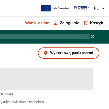
PL
Wyniki online
Zaloguj się
Koszyk
Wybierz swój punkt pobrań
is badania
tykuły powiązane z badaniem