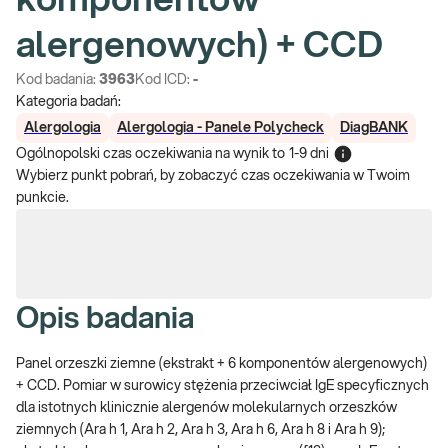
komponentów
alergenowych) + CCD
Kod badania:
3963
Kod ICD:
-
Kategoria badań:
Alergologia
Alergologia - Panele Polycheck
DiagBANK
Ogólnopolski czas oczekiwania na wynik
to
1-9 dni
Wybierz punkt pobrań, by zobaczyć czas oczekiwania w Twoim
punkcie.
Opis badania
Panel orzeszki ziemne (ekstrakt + 6 komponentów alergenowych)
+ CCD. Pomiar w surowicy stężenia przeciwciał IgE specyficznych
dla istotnych klinicznie alergenów molekularnych orzeszków
ziemnych (Ara h 1, Ara h 2, Ara h 3, Ara h 6, Ara h 8 i Ara h 9);