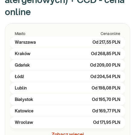
alergenowych) + CCD - cena
online
Miasto
Cena online
Warszawa
Od
217,55 PLN
Kraków
Od
268,85 PLN
Gdańsk
Od
209,00 PLN
Łódź
Od
204,54 PLN
Lublin
Od
198,08 PLN
Białystok
Od
195,70 PLN
Katowice
Od
169,77 PLN
Wrocław
Od
171,95 PLN
Zobacz więcej