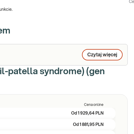
Ce
unkcie.
iem
Czytaj więcej
il-patella syndrome) (gen
Cena online
Od
1 929,64 PLN
Od
1 881,95 PLN