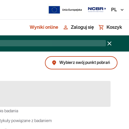
PL
Wyniki online
Zaloguj się
Koszyk
Wybierz swój punkt pobrań
is badania
tykuły powiązane z badaniem