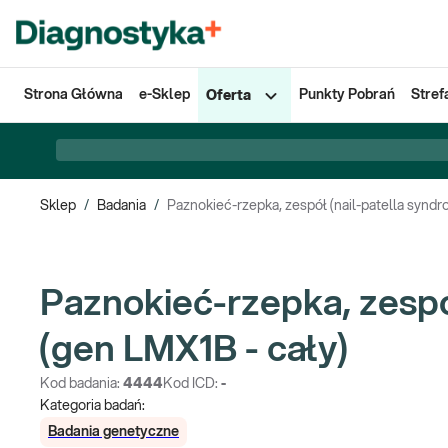
Strona Główna
e-Sklep
Punkty Pobrań
Stref
Oferta
Sklep
/
Badania
/
Paznokieć-rzepka, zespół (nail-patella syndr
Paznokieć-rzepka, zespó
(gen LMX1B - cały)
Kod badania:
4444
Kod ICD:
-
Kategoria badań:
Badania genetyczne