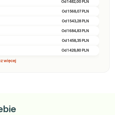
Od
1 482,00 PLN
Od
1 568,07 PLN
Od
1 543,28 PLN
Od
1 684,83 PLN
Od
1 458,35 PLN
Od
1 428,80 PLN
z więcej
ebie