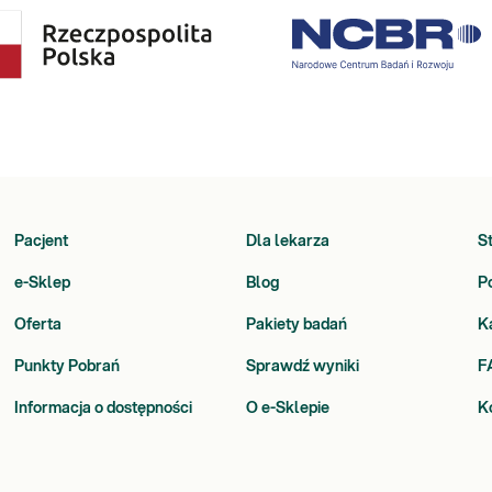
Pacjent
Dla lekarza
S
e-Sklep
Blog
P
Oferta
Pakiety badań
K
Punkty Pobrań
Sprawdź wyniki
F
Informacja o dostępności
O e-Sklepie
K