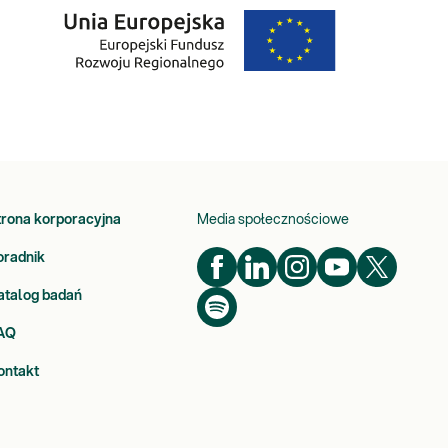
trona korporacyjna
Media społecznościowe
oradnik
atalog badań
AQ
ontakt