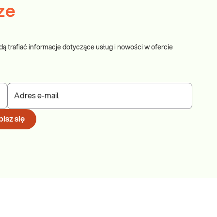
ze
dą trafiać informacje dotyczące usług i nowości w ofercie
Adres e-mail
isz się