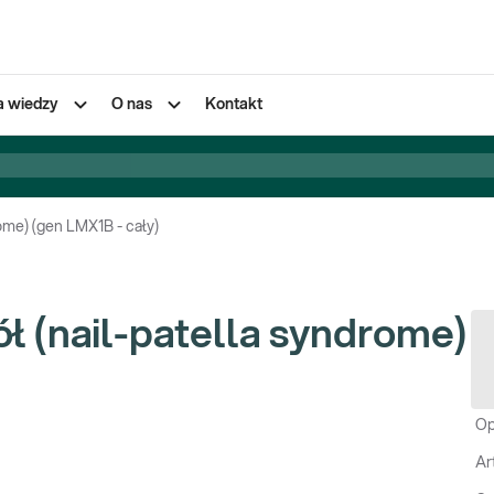
a wiedzy
O nas
Kontakt
ome) (gen LMX1B - cały)
ł (nail-patella syndrome)
Op
Ar