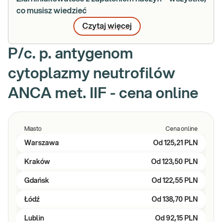
co musisz wiedzieć
Czytaj więcej
P/c. p. antygenom
cytoplazmy neutrofilów
ANCA met. IIF - cena online
Miasto
Cena online
Warszawa
Od
125,21 PLN
Kraków
Od
123,50 PLN
Gdańsk
Od
122,55 PLN
Łódź
Od
138,70 PLN
Lublin
Od
92,15 PLN