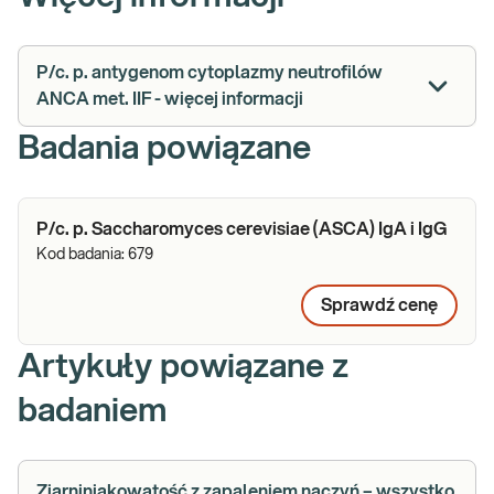
P/c. p. antygenom cytoplazmy neutrofilów
ANCA met. IIF - więcej informacji
Badania powiązane
P/c. p. Saccharomyces cerevisiae (ASCA) IgA i IgG
Kod badania:
679
Sprawdź cenę
Artykuły powiązane z
badaniem
Ziarniniakowatość z zapaleniem naczyń – wszystko,