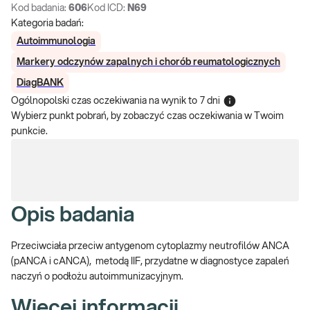
Kod badania:
606
Kod ICD:
N69
Kategoria badań:
Autoimmunologia
Markery odczynów zapalnych i chorób reumatologicznych
DiagBANK
Ogólnopolski czas oczekiwania na wynik
to
7 dni
Wybierz punkt pobrań, by zobaczyć czas oczekiwania w Twoim
punkcie.
Opis badania
Przeciwciała przeciw antygenom cytoplazmy neutrofilów ANCA
(pANCA i cANCA), metodą IIF, przydatne w diagnostyce zapaleń
naczyń o podłożu autoimmunizacyjnym.
Więcej informacji