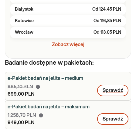
Białystok
Od
124,45 PLN
Katowice
Od
116,85 PLN
Wrocław
Od
113,05 PLN
Zobacz więcej
Badanie dostępne w pakietach:
e-Pakiet badań na jelita – medium
985,10 PLN
Sprawdź
699,00 PLN
e-Pakiet badań na jelita – maksimum
1 258,70 PLN
Sprawdź
949,00 PLN