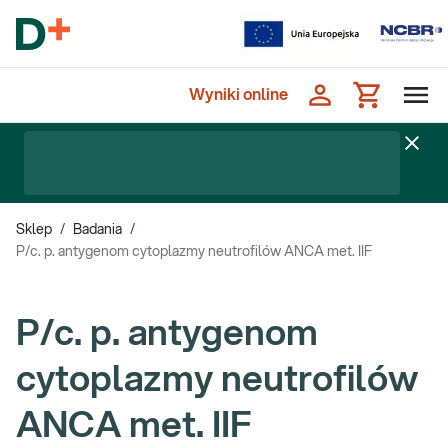
Wyniki online
Sklep
/
Badania
/
P/c. p. antygenom cytoplazmy neutrofilów ANCA met. IIF
P/c. p. antygenom
cytoplazmy neutrofilów
ANCA met. IIF