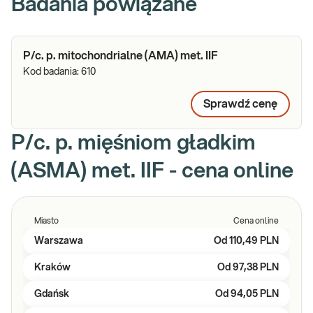
Badania powiązane
P/c. p. mitochondrialne (AMA) met. IIF
Kod badania:
610
Sprawdź cenę
P/c. p. mięśniom gładkim
(ASMA) met. IIF - cena online
Miasto
Cena online
Warszawa
Od
110,49 PLN
Kraków
Od
97,38 PLN
Gdańsk
Od
94,05 PLN