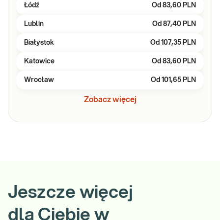
Łódź
Od
83,60 PLN
Lublin
Od
87,40 PLN
Białystok
Od
107,35 PLN
Katowice
Od
83,60 PLN
Wrocław
Od
101,65 PLN
Zobacz więcej
Jeszcze więcej
dla Ciebie w