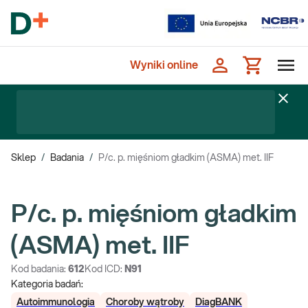
Wyniki online
Sklep
/
Badania
/
P/c. p. mięśniom gładkim (ASMA) met. IIF
P/c. p. mięśniom gładkim
(ASMA) met. IIF
Kod badania:
612
Kod ICD:
N91
Kategoria badań:
Autoimmunologia
Choroby wątroby
DiagBANK