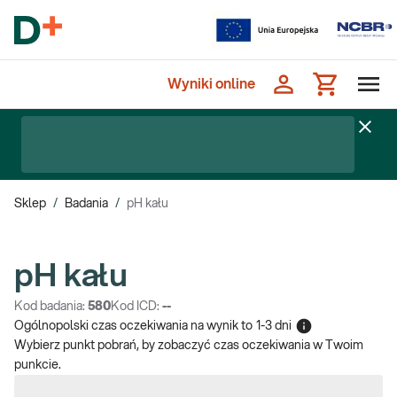
Wyniki online
Sklep
/
Badania
/
pH kału
pH kału
Kod badania:
580
Kod ICD:
--
Ogólnopolski czas oczekiwania na wynik
to
1-3 dni
Wybierz punkt pobrań, by zobaczyć czas oczekiwania w Twoim
punkcie.