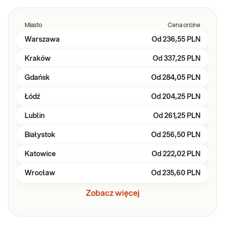
Miasto
Cena online
Warszawa
Od
236,55 PLN
Kraków
Od
337,25 PLN
Gdańsk
Od
284,05 PLN
Łódź
Od
204,25 PLN
Lublin
Od
261,25 PLN
Białystok
Od
256,50 PLN
Katowice
Od
222,02 PLN
Wrocław
Od
235,60 PLN
Zobacz więcej