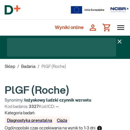
Wyniki online
Sklep
/
Badania
/
PlGF (Roche)
PlGF (Roche)
Synonimy:
łożyskowy ludzki czynnik wzrostu
Kod badania:
3327
Kod ICD:
--
Kategoria badań:
Diagnostyka prenatalna
Ciąża
Ogólnopolski czas oczekiwania na wynik
to
1-3 dni