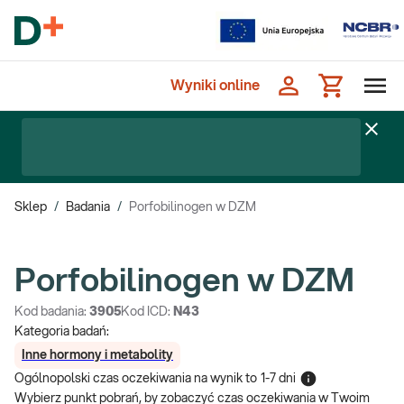
Wyniki online
Sklep
/
Badania
/
Porfobilinogen w DZM
Porfobilinogen w DZM
Kod badania:
3905
Kod ICD:
N43
Kategoria badań:
Inne hormony i metabolity
Ogólnopolski czas oczekiwania na wynik
to
1-7 dni
Wybierz punkt pobrań, by zobaczyć czas oczekiwania w Twoim