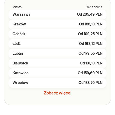
Miasto
Cena online
Warszawa
Od
205,49 PLN
Kraków
Od
188,10 PLN
Gdańsk
Od
109,25 PLN
Łódź
Od
163,12 PLN
Lublin
Od
179,55 PLN
Białystok
Od
131,10 PLN
Katowice
Od
159,60 PLN
Wrocław
Od
138,70 PLN
Zobacz więcej