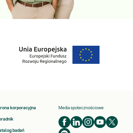
trona korporacyjna
Media społecznościowe
oradnik
atalog badań