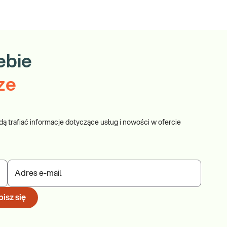
ebie
ze
dą trafiać informacje dotyczące usług i nowości w ofercie
Adres e-mail
isz się