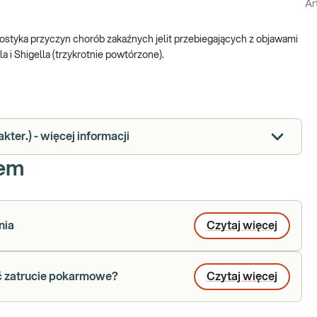
Ar
gnostyka przyczyn chorób zakaźnych jelit przebiegających z objawami
a i Shigella (trzykrotnie powtórzone).
kter.) - więcej informacji
iem
nia
Czytaj więcej
yć zatrucie pokarmowe?
Czytaj więcej