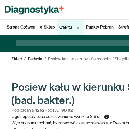
Strona Główna
e-Sklep
Punkty Pobrań
Stref
Oferta
Sklep
/
Badania
/
Posiew kału w kierunku Salmonella / Shigella 
Posiew kału w kierunku 
(bad. bakter.)
Kod badania:
1252
Kod ICD:
90.92
Ogólnopolski czas oczekiwania na wynik
to
3-9 dni
Wybierz punkt pobrań, by zobaczyć czas oczekiwania w Twoim p