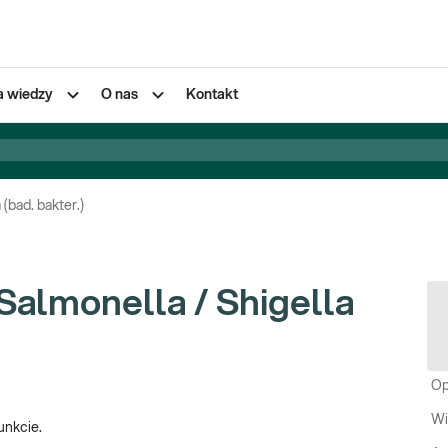
a wiedzy
O nas
Kontakt
(bad. bakter.)
Salmonella / Shigella
Op
Wi
unkcie.