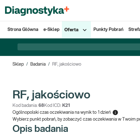
Strona Główna
e-Sklep
Punkty Pobrań
Stref
Oferta
Sklep
/
Badania
/
RF, jakościowo
RF, jakościowo
Kod badania:
68
Kod ICD:
K21
Ogólnopolski czas oczekiwania na wynik
to
1 dzień
Wybierz punkt pobrań, by zobaczyć czas oczekiwania w Twoim p
Opis badania