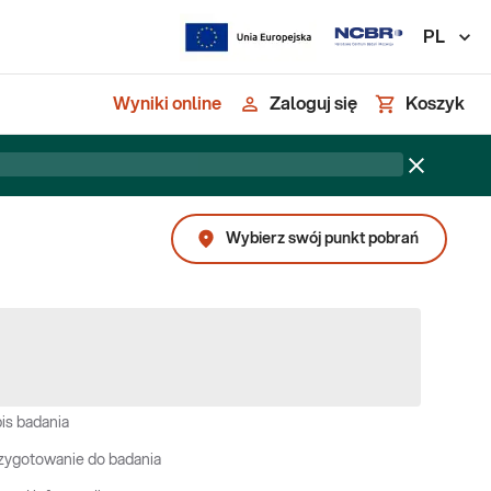
PL
Wyniki online
Zaloguj się
Koszyk
Wybierz swój punkt pobrań
is badania
zygotowanie do badania