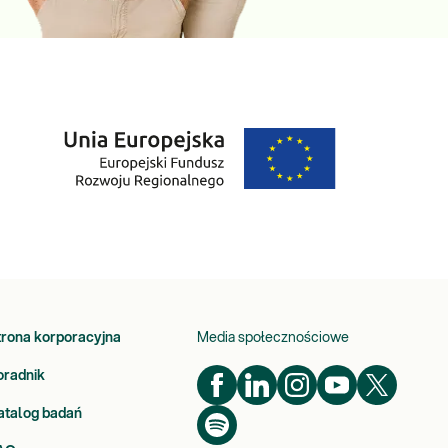
trona korporacyjna
Media społecznościowe
oradnik
atalog badań