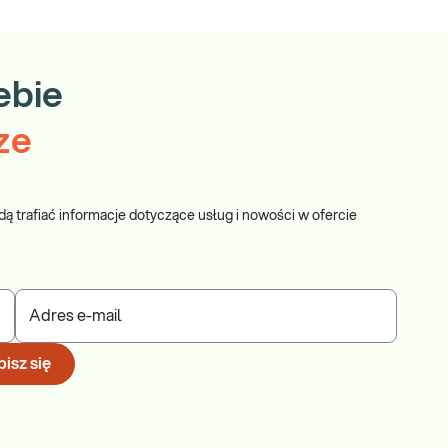
ebie
ze
dą trafiać informacje dotyczące usług i nowości w ofercie
Adres e-mail
isz się