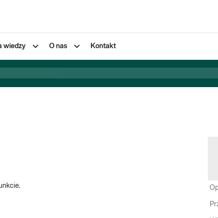
a wiedzy
O nas
Kontakt
unkcie.
Op
Pr