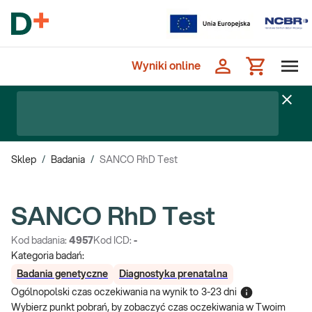
Wyniki online
Sklep
/
Badania
/
SANCO RhD Test
SANCO RhD Test
Kod badania:
4957
Kod ICD:
-
Kategoria badań:
Badania genetyczne
Diagnostyka prenatalna
Ogólnopolski czas oczekiwania na wynik
to
3-23 dni
Wybierz punkt pobrań, by zobaczyć czas oczekiwania w Twoim