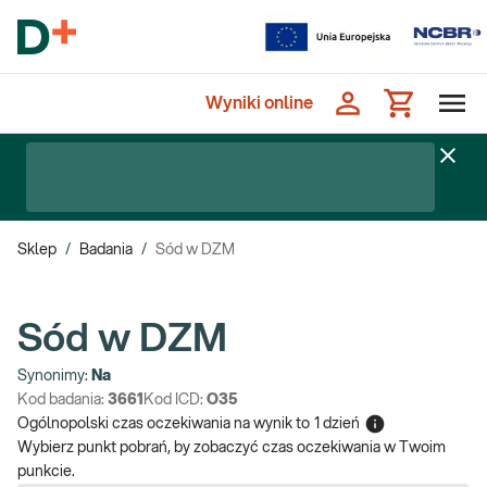
Wyniki online
Sklep
/
Badania
/
Sód w DZM
Sód w DZM
Synonimy:
Na
Kod badania:
3661
Kod ICD:
O35
Ogólnopolski czas oczekiwania na wynik
to
1 dzień
Wybierz punkt pobrań, by zobaczyć czas oczekiwania w Twoim
punkcie.