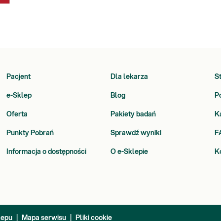
Pacjent
Dla lekarza
S
e-Sklep
Blog
P
Oferta
Pakiety badań
K
Punkty Pobrań
Sprawdź wyniki
F
Informacja o dostępności
O e-Sklepie
K
lepu
|
Mapa serwisu
|
Pliki cookie