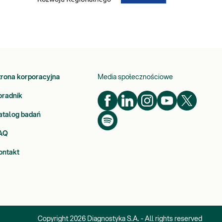
trona korporacyjna
Media społecznościowe
oradnik
atalog badań
AQ
ontakt
Copyright
2026
Diagnostyka S.A. - All rights reserved