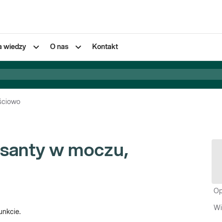
a wiedzy
O nas
Kontakt
ościowo
esanty w moczu,
Op
Wi
unkcie.