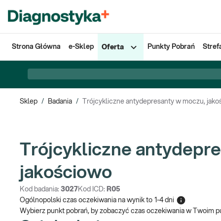
Strona Główna
e-Sklep
Punkty Pobrań
Stref
Oferta
Sklep
/
Badania
/
Trójcykliczne antydepresanty w moczu, jak
Trójcykliczne antydepr
jakościowo
Kod badania:
3027
Kod ICD:
R05
Ogólnopolski czas oczekiwania na wynik
to
1-4 dni
Wybierz punkt pobrań, by zobaczyć czas oczekiwania w Twoim p