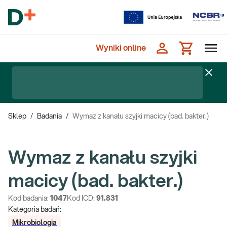
Wyniki online
Sklep
/
Badania
/
Wymaz z kanału szyjki macicy (bad. bakter.)
Wymaz z kanału szyjki
macicy (bad. bakter.)
Kod badania:
1047
Kod ICD:
91.831
Kategoria badań:
Mikrobiologia