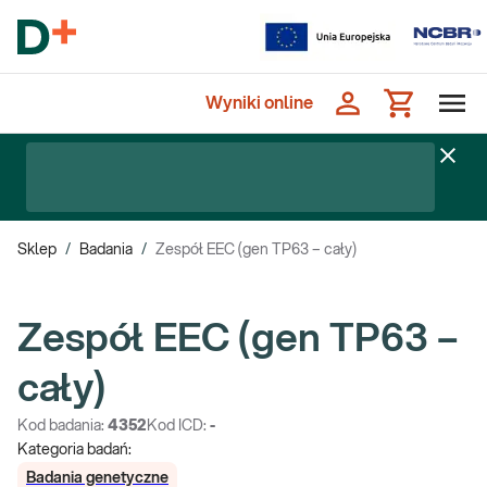
Wyniki online
Sklep
/
Badania
/
Zespół EEC (gen TP63 – cały)
Zespół EEC (gen TP63 –
cały)
Kod badania:
4352
Kod ICD:
-
Kategoria badań:
Badania genetyczne