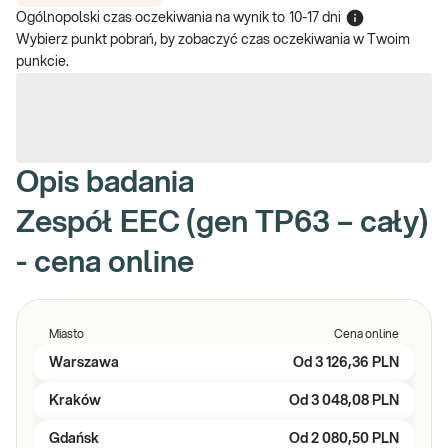
Ogólnopolski czas oczekiwania na wynik
to
10-17 dni
Wybierz punkt pobrań, by zobaczyć czas oczekiwania w Twoim
punkcie.
Opis badania
Zespół EEC (gen TP63 – cały)
- cena online
Miasto
Cena online
Warszawa
Od
3 126,36 PLN
Kraków
Od
3 048,08 PLN
Gdańsk
Od
2 080,50 PLN