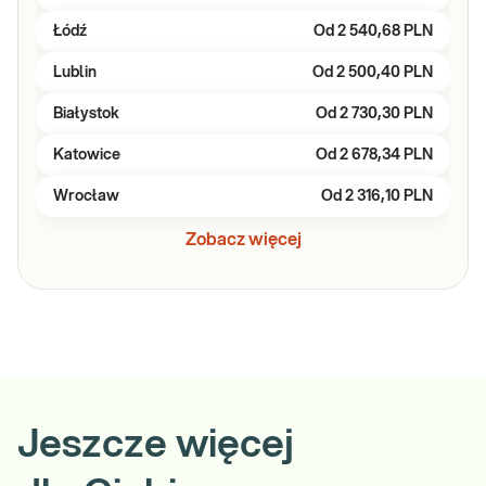
Łódź
Od
2 540,68 PLN
Lublin
Od
2 500,40 PLN
Białystok
Od
2 730,30 PLN
Katowice
Od
2 678,34 PLN
Wrocław
Od
2 316,10 PLN
Zobacz więcej
Jeszcze więcej