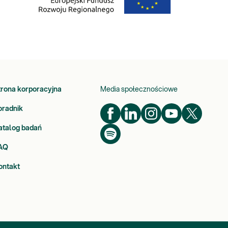
trona korporacyjna
Media społecznościowe
oradnik
atalog badań
AQ
ontakt