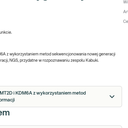
Wi
Ar
Ce
unkcie.
M6A z wykorzystaniem metod sekwencjonowania nowej generacji
acji, NGS, przydatne w rozpoznawaniu zespołu Kabuki.
 KMT2D i KDM6A z wykorzystaniem metod
ormacji
iem