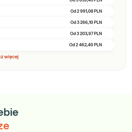
Od
3 039,43 PLN
Od
2 991,08 PLN
Od
3 266,10 PLN
Od
3 203,97 PLN
Od
2 462,40 PLN
z więcej
ebie
ze