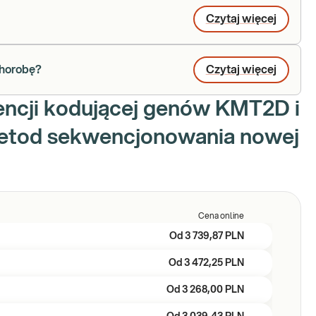
Czytaj więcej
chorobę?
Czytaj więcej
encji kodującej genów KMT2D i
tod sekwencjonowania nowej
Cena online
Od
3 739,87 PLN
Od
3 472,25 PLN
Od
3 268,00 PLN