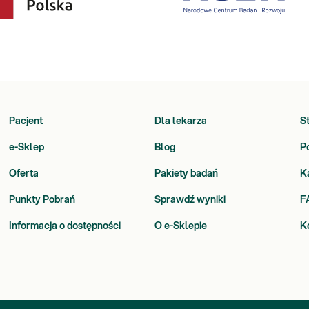
Pacjent
Dla lekarza
S
e-Sklep
Blog
P
Oferta
Pakiety badań
K
Punkty Pobrań
Sprawdź wyniki
F
Informacja o dostępności
O e-Sklepie
K