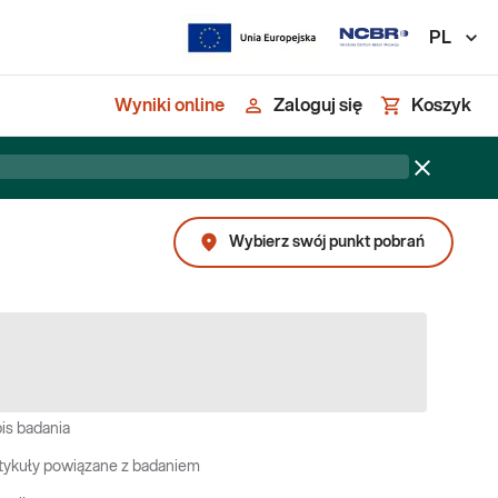
PL
Wyniki online
Zaloguj się
Koszyk
Wybierz swój punkt pobrań
is badania
tykuły powiązane z badaniem