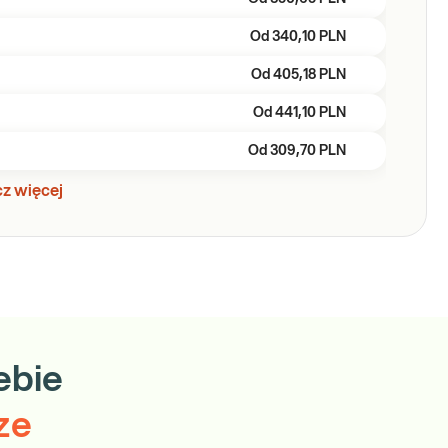
Od
340,10 PLN
Od
405,18 PLN
Od
441,10 PLN
Od
309,70 PLN
z więcej
ebie
ze