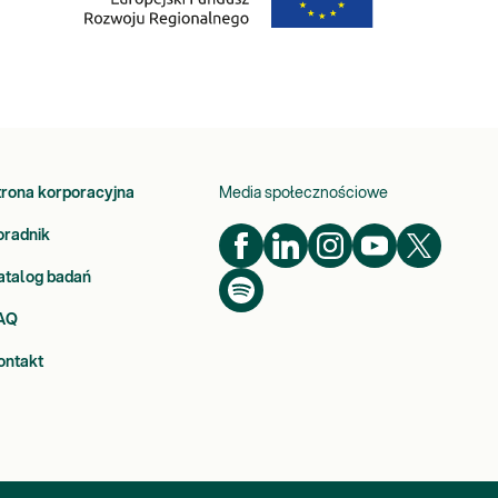
trona korporacyjna
Media społecznościowe
oradnik
atalog badań
AQ
ontakt