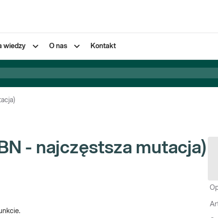
a wiedzy
O nas
Kontakt
acja)
N - najczęstsza mutacja)
Op
Ar
unkcie.