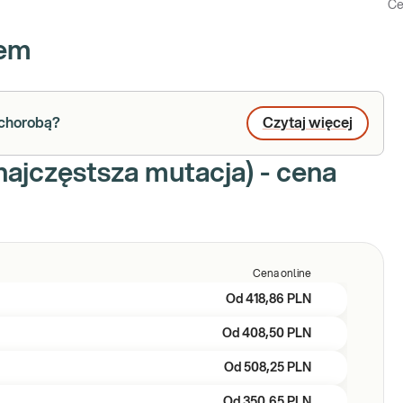
Ce
iem
 chorobą?
Czytaj więcej
ajczęstsza mutacja) - cena
Cena online
Od
418,86 PLN
Od
408,50 PLN
Od
508,25 PLN
Od
350,65 PLN