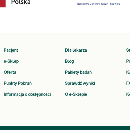
Pacjent
Dla lekarza
S
e-Sklep
Blog
P
Oferta
Pakiety badań
K
Punkty Pobrań
Sprawdź wyniki
F
Informacja o dostępności
O e-Sklepie
K