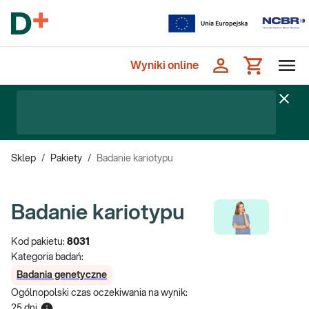
Wyniki online
Sklep
/
Pakiety
/
Badanie kariotypu
Badanie kariotypu
Kod pakietu:
8031
Kategoria badań:
Badania genetyczne
Ogólnopolski czas oczekiwania na wynik
:
25 dni