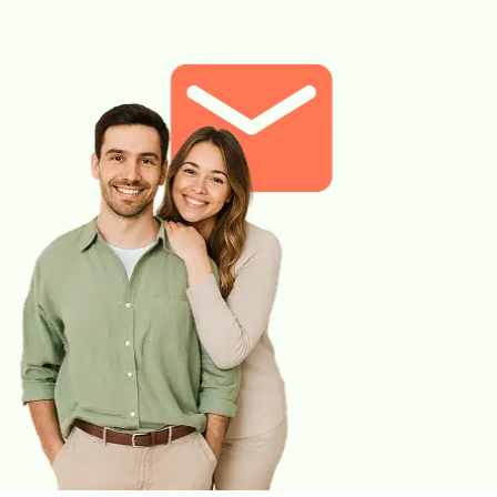
Wymaz na krztusiec pobierany jest z jamy nosowo-gardłowej.