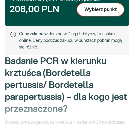
208,00 PLN
Wybierz punkt
Ceny zakupu widoczne w Diag.pl dotyczą transakcji
online. Ceny podczas zakupu w punktach pobrań mogą
się różnić.
Badanie PCR w kierunku
krztuśca (Bordetella
pertussis/ Bordetella
parapertussis) – dla kogo jest
przeznaczone?
Molekularna diagnostyka krztuśca – badanie PCR na krztusiec
Krztusiec, często nazywany też kokluszem, jest ostrą chorobą