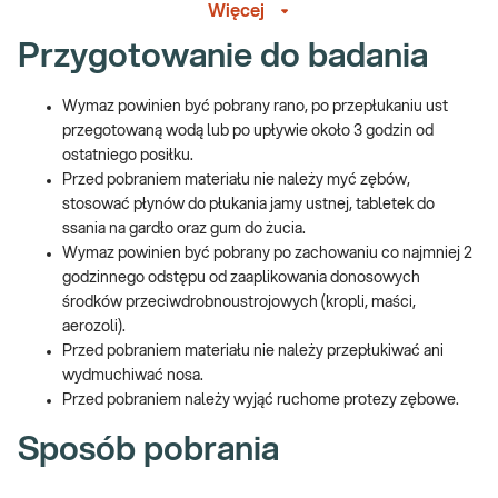
Więcej
zakaźną układu oddechowego, wywołaną przez pałeczki
Bordetella pertussis
i
Bordetella parapertussis
.
Przygotowanie do badania
Aktualnie obserwujemy gwałtowny wzrost liczby chorych na
Wymaz powinien być pobrany rano, po przepłukaniu ust
krztusiec w Polsce i na terenie Europy.
przegotowaną wodą lub po upływie około 3 godzin od
ostatniego posiłku.
Przed pobraniem materiału nie należy myć zębów,
Badanie na krztusiec metodą PCR
stosować płynów do płukania jamy ustnej, tabletek do
ssania na gardło oraz gum do żucia.
Badanie polega na wykryciu DNA bakterii
Bordetella pertussis
lub
Wymaz powinien być pobrany po zachowaniu co najmniej 2
Bordetella parapertussis
w wymazie pobranym z jamy nosowo-
godzinnego odstępu od zaaplikowania donosowych
gardłowej.
środków przeciwdrobnoustrojowych (kropli, maści,
Szybka diagnostyka – badanie na krztusiec
aerozoli).
Przed pobraniem materiału nie należy przepłukiwać ani
Szybka diagnostyka krztuśca jest niezwykle istotna
wydmuchiwać nosa.
, ponieważ
pozwala na zastosowanie celowanego leczenia i umożliwia
Przed pobraniem należy wyjąć ruchome protezy zębowe.
natychmiastową izolację chorego.
Sposób pobrania
Przebieg zakażenia
Bordetella parapertussis
jest zwykle
łagodniejszy i krótszy od infekcji
Bordetella pertussis.