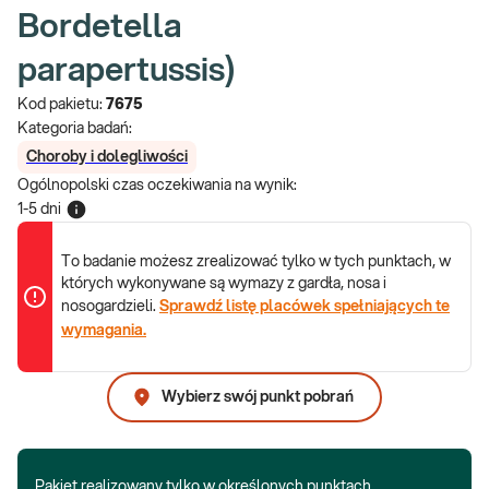
Bordetella
parapertussis)
Kod pakietu:
7675
Kategoria badań:
Choroby i dolegliwości
Ogólnopolski czas oczekiwania na wynik
:
1-5 dni
To badanie możesz zrealizować tylko w tych punktach, w
których wykonywane są wymazy z gardła, nosa i
nosogardzieli.
Sprawdź listę placówek spełniających te
wymagania.
Wybierz swój punkt pobrań
Pakiet realizowany tylko w określonych punktach.