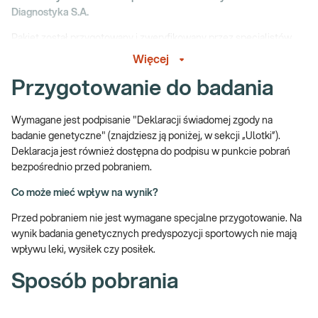
Diagnostyka S.A.
Pakiet został przygotowany i zweryfikowany przez specjalistów
Rady Medycznej Diagnostyka S.A., która czuwa nad kliniczną
Więcej
zasadnością oferowanych paneli badań, aby jak najlepiej
Przygotowanie do badania
wspomagały diagnostykę danego problemu zdrowotnego.
Badanie predyspozycji sportowych
AthletiSIGN
to zaawansowane
Wymagane jest podpisanie "Deklaracji świadomej zgody na
profilowanie genetyczne, z unikalnym w skali globalnej
badanie genetyczne" (znajdziesz ją poniżej, w sekcji „Ulotki”).
algorytmem sztucznej inteligencji do analizy wzajemnych
Deklaracja jest również dostępna do podpisu w punkcie pobrań
oddziaływań poszczególnych genów.
bezpośrednio przed pobraniem.
Czemu służy badanie AthletiSIGN?
Co może mieć wpływ na wynik?
Badanie AthletiSIGN określa genetyczne predyspozycje do danej
Przed pobraniem nie jest wymagane specjalne przygotowanie. Na
dyscypliny sportu.
wynik badania genetycznych predyspozycji sportowych nie mają
Informacje uzyskane w raporcie wynikowym zwiększą
wpływu leki, wysiłek czy posiłek.
efektywność współpracy z trenerami, fizjoterapeutami i
Sposób pobrania
dietetykami. Raport pomoże dobrać odpowiedni zestaw ćwiczeń
tak, aby każdy trening był wydajny a uzyskane efekty szybkie.
Dzięki informacjom zawartym w raporcie, pochodzącym z