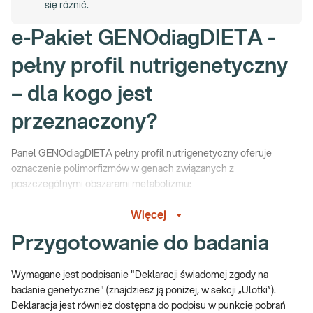
się różnić.
e-Pakiet GENOdiagDIETA -
pełny profil nutrigenetyczny
– dla kogo jest
przeznaczony?
Panel GENOdiagDIETA pełny profil nutrigenetyczny oferuje
oznaczenie polimorfizmów w genach związanych z
poszczególnymi obszarami metabolizmu:
•
w
genach metabolizmu i otyłości (FTO,FABP2, PPARAY, Apo,
Więcej
ADRB3)
– odpowiadających za metabolizm węglowodanów i
Przygotowanie do badania
lipidów, a także predyspozycje do genetycznie uwarunkowanej
otyłości
•
w
genach nietolerancji pokarmowych (HLA -DQ2/DQ8/DRB4,
Wymagane jest podpisanie "Deklaracji świadomej zgody na
LPH, CYP1A2, ALDH2, ADH 1C,ADH1B, ACE_I/D)
–
badanie genetyczne" (znajdziesz ją poniżej, w sekcji „Ulotki”).
odpowiadających za genetyczne predyspozycje do wystąpienia:
Deklaracja jest również dostępna do podpisu w punkcie pobrań