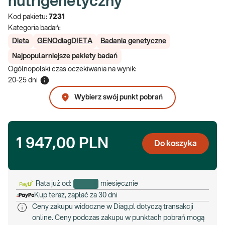
nutrigenetyczny
Kod pakietu:
7231
Kategoria badań:
Dieta
GENOdiagDIETA
Badania genetyczne
Najpopularniejsze pakiety badań
Ogólnopolski czas oczekiwania na wynik
:
20-25 dni
Wybierz swój punkt pobrań
1 947,00 PLN
Do koszyka
Rata już od:
miesięcznie
Kup teraz, zapłać za 30 dni
Ceny zakupu widoczne w Diag.pl dotyczą transakcji
online. Ceny podczas zakupu w punktach pobrań mogą