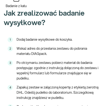
*Do badania potrzebna jest próbka kału pobrana do pojemnika z
Badanie z kału
zestawu wysyłkowego.
Jak zrealizować badanie
*Dla uzyskania najbardziej wiarygodnego wyniku, czyli obrazu
wysyłkowe?
Twojej mikrobioty jelitowej ważne jest, aby pobranie próbki kału do
badania nastąpiło w typowym dla Twojego stylu życia okresie
*Przed planowanym badaniem przez około dwa tygodnie nie
Dodaj badanie wysyłkowe do koszyka.
1
należy zmieniać zwyczajowej diety oraz należy utrzymywać
normalną aktywność fizyczną
Wskaż adres do przesłania zestawu do pobrania
2
materiału DIAGpack.
*Przeciwwskazaniem do wykonania badania są:
Po otrzymaniu zestawu pobierz materiał do badania
3
- menstruacja
postępując zgodnie z instrukcją dołączoną do zestawu i
- w dniu pobrania materiału przyjmowanie leków/preparatów
wypełnij formularz lub formularze znajdujące się w
ułatwiających wypróżnienie takich jak czopki, leki
pudełku.
przeczyszczające czy zmiękczające kał
Zapakuj zestaw w załączoną kopertę z etykietą zwrotną
4
Więcej informacji o zakupie badań wysyłkowych jest dostępnych
DHL. Odeślij pudełko do laboratorium. Szczegółową
tutaj
.
instrukcję znajdziesz w pudełku.
Badanie NANOBIOME PREMIUM – co to za