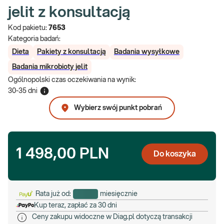
jelit z konsultacją
Kod pakietu:
7653
Kategoria badań:
Dieta
Pakiety z konsultacją
Badania wysyłkowe
Badania mikrobioty jelit
Ogólnopolski czas oczekiwania na wynik
:
30-35 dni
Wybierz swój punkt pobrań
1 498,00 PLN
Do koszyka
Rata już od:
miesięcznie
Kup teraz, zapłać za 30 dni
Ceny zakupu widoczne w Diag.pl dotyczą transakcji