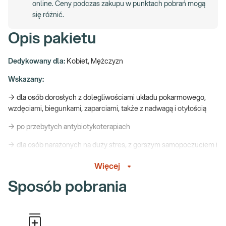
online. Ceny podczas zakupu w punktach pobrań mogą
się różnić.
Opis pakietu
Dedykowany dla:
Kobiet, Mężczyzn
Wskazany:
→ dla osób dorosłych z dolegliwościami układu pokarmowego,
wzdęciami, biegunkami, zaparciami, także z nadwagą i otyłością
→ po przebytych antybiotykoterapiach
→ dla osób narażonych na duży stres, z gorszym samopoczuciem i
obniżonym nastrojem, depresją, stanami lękowymi, także z
Więcej
zaburzenia snu
Sposób pobrania
→ dla osób chcących zadbać o stan swojej mikrobioty i swoje
zdrowie
Pamiętaj przed pobraniem: