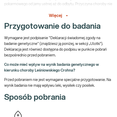
pokarmowego od jamy ustnej aż do odbytu. Przyczyna choroby nie
została jednoznacznie określona, do jej rozwoju może dojść
Więcej
poprzez:
Przygotowanie do badania
czynniki genetyczne,
czynniki środowiskowe,
czynniki immunologiczne.
Wymagane jest podpisanie "Deklaracji świadomej zgody na
badanie genetyczne" (znajdziesz ją poniżej, w sekcji „Ulotki”).
Choroba Leśniowskiego-Crohna badanie
Deklaracja jest również dostępna do podpisu w punkcie pobrań
krwi
bezpośrednio przed pobraniem.
Co może mieć wpływ na wynik badania genetycznego w
Oferowane badanie obejmuje analizę 3 mutacji w genie
kierunku choroby Leśniowskiego Crohna?
NOD2/CARD 15, związanych ze zwiększonym ryzykiem
wystąpienia choroby Leśniowskiego-Crohna: 3020insC
Przed pobraniem nie jest wymagane specjalne przygotowanie. Na
(c.3019dupC; (p.Leu1007Profs), p.Arg702Trp, p.Gly908Arg.
wynik badania nie mają wpływu leki, wysiłek czy posiłek.
Wynik badania pozwala na określenie predyspozycji do choroby
Sposób pobrania
Leśniowskiego-Crohna i innych nieswoistych chorób zapalnych
jelit oraz potwierdzenie genetycznego podłoża choroby dla
pacjentów już zdiagnozowanych. Pakiet będzie też pomocny dla
osób, u których występuje problem z postawieniem ostatecznej