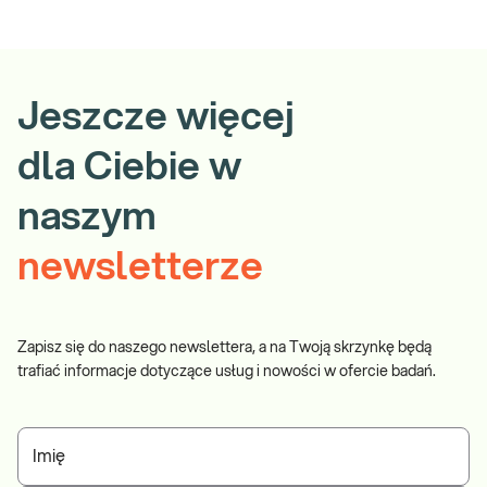
Gdzie możesz zrealizować to badanie:
Wszystkie punkty pobrań Diagnostyki
Jeszcze więcej
Zamów badanie i zrealizuj je w dowolnym punkcie pobrań.
dla Ciebie w
naszym
newsletterze
Zapisz się do naszego newslettera, a na Twoją skrzynkę będą
trafiać informacje dotyczące usług i nowości w ofercie badań.
Imię