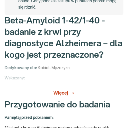
online. Ceny podczas zakupu w punktach pobrań mogą
się różnić.
Beta-Amyloid 1-42/1-40 -
badanie z krwi przy
diagnostyce Alzheimera – dla
kogo jest przeznaczone?
Dedykowany dla:
Kobiet, Mężczyzn
Wskazany:
w przypadku występowania zaburzeń funkcji poznawczych
Więcej
(problemy z pamięcią, niepokojący spadek uwagi i
koncentracji, problemy z planowaniem i organizacją,
Przygotowanie do badania
zaburzenia orientacji w terenie i czasie, mylenie i
zapominanie słów),
Pamiętaj przed pobraniem:
wspomagająco w diagnostyce choroby Alzheimera,
badanie, na podstawie którego wyznaczono wartość