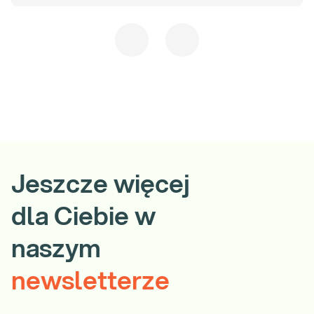
choroby Alzheimera w przyszłości.
Wyniki uzyskanych badań należy skonsultować z lekarzem.
Badanie sugerowane do dokupienia:
APOE, genotypowanie (ocena predyspozycji do wystąpienia
choroby Alzheimera, rozwoju miażdżycy) met. PCR
Choroba Alzheimera. Choroba o wczesnym początku lub późnym
początku oraz demencja - analiza sekwencji kodującej 19 genów,
met. NGS
Jeszcze więcej
dla Ciebie w
naszym
newsletterze