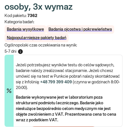
osoby, 3x wymaz
Kod pakietu:
7362
Kategoria badań:
Badania wysyłkowe
Badania ojcostwa i pokrewieństwa
Najpopularniejsze pakiety badań
Ogólnopolski czas oczekiwania na wynik
:
5-7 dni
Jeżeli potrzebujesz wyników testu do celów sądowych,
badanie należy zrealizować stacjonarnie. Jeżeli chcesz
umówić się na test w Punkcie pobrań należy skontaktować
się z Infolinią:
+48 799 399 409
(czynna w godzinach 8:00-
20:00).
Badanie wykonywane jest w laboratorium poza
strukturami podmiotu leczniczego. Badanie jako
niesłużące bezpośrednio celom medycznym nie jest
objęte zwolnieniem z VAT. Prezentowana cena to cena
wraz z podatkiem VAT.