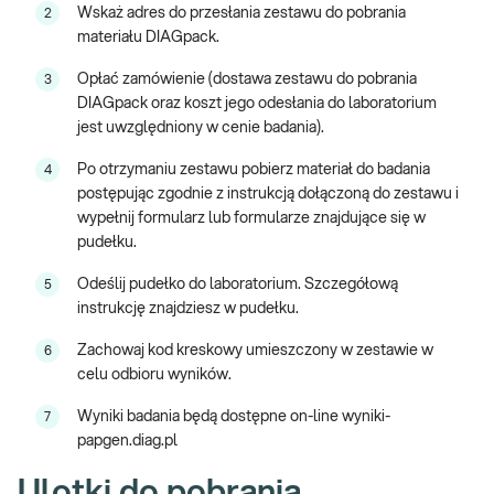
Wskaż adres do przesłania zestawu do pobrania
2
analizę próbek w laboratorium,
materiału DIAGpack.
wynik badania dostępny online i/lub w formie papierowej na
wskazany adres.
Opłać zamówienie (dostawa zestawu do pobrania
3
DIAGpack oraz koszt jego odesłania do laboratorium
Badanie wysyłkowe. Czas wykonania badania – 5 dni roboczych od
jest uwzględniony w cenie badania).
dnia dostarczenia materiału do laboratorium.
Po otrzymaniu zestawu pobierz materiał do badania
4
Jeśli masz pytania dotyczące badania, skontaktuj się z nami pod
postępując zgodnie z instrukcją dołączoną do zestawu i
numerem 799 399 409. Infolinia czynna jest od poniedziałku do
wypełnij formularz lub formularze znajdujące się w
piątku, w godzinach 8:00-20:00.
pudełku.
Odpowiedzi na najczęściej zadawane pytania znajdują się
tutaj
.
Odeślij pudełko do laboratorium. Szczegółową
5
Więcej informacji o zakupie badań wysyłkowych jest dostępnych
instrukcję znajdziesz w pudełku.
tutaj
.
Zachowaj kod kreskowy umieszczony w zestawie w
6
celu odbioru wyników.
Wyniki badania będą dostępne on-line wyniki-
7
papgen.diag.pl
Ulotki do pobrania