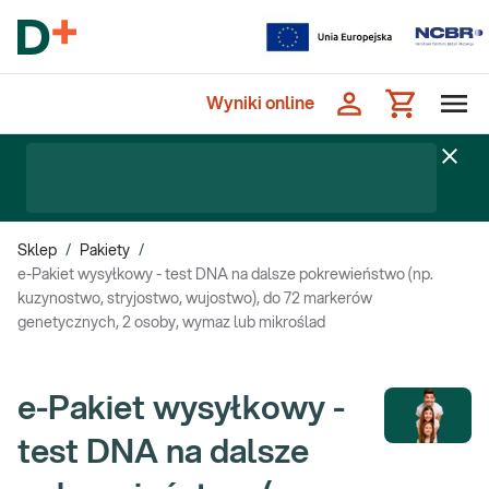
Wyniki online
Sklep
/
Pakiety
/
e-Pakiet wysyłkowy - test DNA na dalsze pokrewieństwo (np.
kuzynostwo, stryjostwo, wujostwo), do 72 markerów
genetycznych, 2 osoby, wymaz lub mikroślad
e-Pakiet wysyłkowy -
test DNA na dalsze