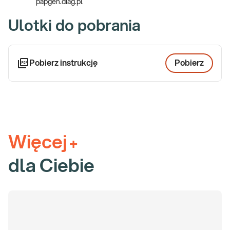
papgen.diag.pl
Ulotki do pobrania
Pobierz instrukcję
Pobierz
Więcej
+
dla Ciebie