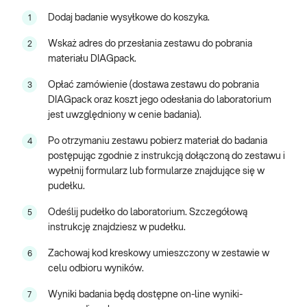
Przy zakupie testu otrzymujesz:
Dodaj badanie wysyłkowe do koszyka.
1
zestaw do samodzielnego pobrania wymazów/mikrośladów,
Wskaż adres do przesłania zestawu do pobrania
2
obsługę kurierską lub przesyłkę pocztową umożliwiającą
materiału DIAGpack.
transport pobranych materiałów do laboratorium,
analizę próbek w laboratorium,
Opłać zamówienie (dostawa zestawu do pobrania
3
wynik badania dostępny online i/lub w formie papierowej na
DIAGpack oraz koszt jego odesłania do laboratorium
wskazany adres.
jest uwzględniony w cenie badania).
Jeśli masz pytania dotyczące badania, skontaktuj się z nami pod
Po otrzymaniu zestawu pobierz materiał do badania
4
numerem 12 446 51 02. Infolinia czynna jest od poniedziałku do
postępując zgodnie z instrukcją dołączoną do zestawu i
piątku, w godzinach 8:00-20:00.
wypełnij formularz lub formularze znajdujące się w
pudełku.
Odeślij pudełko do laboratorium. Szczegółową
5
instrukcję znajdziesz w pudełku.
Zachowaj kod kreskowy umieszczony w zestawie w
6
celu odbioru wyników.
Wyniki badania będą dostępne on-line wyniki-
7