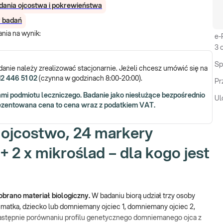
dania ojcostwa i pokrewieństwa
y badań
nia na wynik
:
e-
3 
Sp
anie należy zrealizować stacjonarnie. Jeżeli chcesz umówić się na
12 446 51 02
(czynna w godzinach 8:00-20:00).
Pr
mi podmiotu leczniczego. Badanie jako niesłużące bezpośrednio
Ul
ezentowana cena to cena wraz z podatkiem VAT.
a ojcostwo, 24 markery
 2 x mikroślad – dla kogo jest
obrano materiał biologiczny.
W badaniu biorą udział trzy osoby
 matka, dziecko lub domniemany ojciec 1, domniemany ojciec 2,
 następnie porównaniu profilu genetycznego domniemanego ojca z