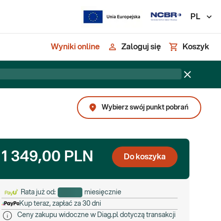
PL
Wyniki online
Zaloguj się
Koszyk
Wybierz swój punkt pobrań
1 349,00 PLN
Do koszyka
Rata już od:
miesięcznie
Kup teraz, zapłać za 30 dni
Ceny zakupu widoczne w Diag.pl dotyczą transakcji