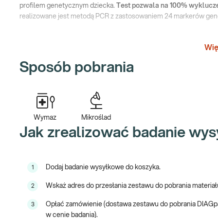
profilem genetycznym dziecka.
Test pozwala na 100% wyklucze
realizowane jest metodą PCR z zastosowaniem 24 markerów gen
mikrośladu np. od domniemanego ojca i wymazu z wewnętrznej str
zestawu). Mikrośladem nazywamy materiał biologiczny pozostawi
Wię
Lista przyjmowanych mikrośladów: szczoteczka do zębów, guma d
Sposób pobrania
papierosa, pasek od glukometru, ślady krwi (np. zużyty wacik, plas
Przy zakupie testu otrzymujesz:
zestaw do samodzielnego pobrania wymazów i/lub mikroś
obsługę kurierską lub przesyłkę pocztową umożliwiającą t
Wymaz
Mikroślad
analizę próbek w laboratorium
Jak zrealizować badanie wy
wynik badania dostępny online i/lub w formie papierowej n
Badanie wysyłkowe. Czas wykonania badania – 5 dni roboczych od
Dodaj badanie wysyłkowe do koszyka.
1
Jeśli masz pytania dotyczące badania, skontaktuj się z nami pod
piątku, w godzinach 8:00-20:00.
Wskaż adres do przesłania zestawu do pobrania materia
2
Odpowiedzi na najczęściej zadawane pytania znajdują się
tutaj
.
W
Opłać zamówienie (dostawa zestawu do pobrania DIAGpac
3
tutaj
.
w cenie badania).