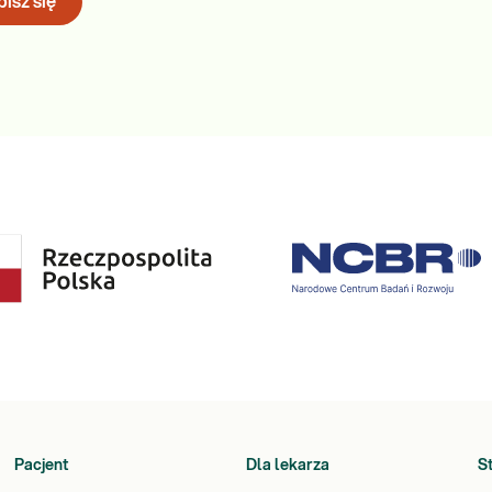
isz się
Pacjent
Dla lekarza
S