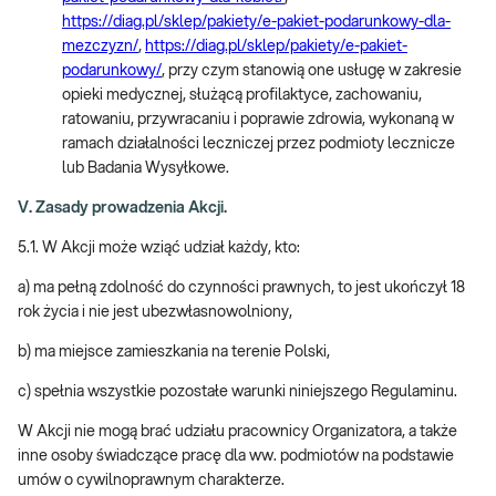
https://diag.pl/sklep/pakiety/e-pakiet-podarunkowy-dla-
mezczyzn/
,
https://diag.pl/sklep/pakiety/e-pakiet-
podarunkowy/
, przy czym stanowią one usługę w zakresie
opieki medycznej, służącą profilaktyce, zachowaniu,
ratowaniu, przywracaniu i poprawie zdrowia, wykonaną w
ramach działalności leczniczej przez podmioty lecznicze
lub Badania Wysyłkowe.
V. Zasady prowadzenia Akcji.
5.1. W Akcji może wziąć udział każdy, kto:
a) ma pełną zdolność do czynności prawnych, to jest ukończył 18
rok życia i nie jest ubezwłasnowolniony,
b) ma miejsce zamieszkania na terenie Polski,
c) spełnia wszystkie pozostałe warunki niniejszego Regulaminu.
W Akcji nie mogą brać udziału pracownicy Organizatora, a także
inne osoby świadczące pracę dla ww. podmiotów na podstawie
umów o cywilnoprawnym charakterze.