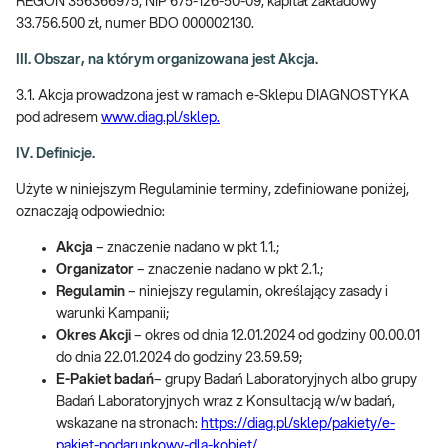
REGON 356366975, NIP 675-126-50-09, kapitał zakładowy
33.756.500 zł, numer BDO 000002130.
III. Obszar, na którym organizowana jest Akcja.
3.1. Akcja prowadzona jest w ramach e-Sklepu DIAGNOSTYKA
pod adresem
www.diag.pl/sklep.
IV. Definicje.
Użyte w niniejszym Regulaminie terminy, zdefiniowane poniżej,
oznaczają odpowiednio:
Akcja
– znaczenie nadano w pkt 1.1.;
Organizator
– znaczenie nadano w pkt 2.1.;
Regulamin
– niniejszy regulamin, określający zasady i
warunki Kampanii;
Okres Akcji
– okres od dnia 12.01.2024 od godziny 00.00.01
do dnia 22.01.2024 do godziny 23.59.59;
E-Pakiet badań
– grupy Badań Laboratoryjnych albo grupy
Badań Laboratoryjnych wraz z Konsultacją w/w badań,
wskazane na stronach:
https://diag.pl/sklep/pakiety/e-
pakiet-podarunkowy-dla-kobiet/
,