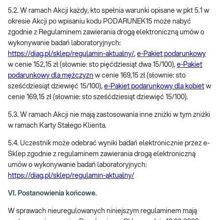
5.2. W ramach Akcji każdy, kto spełnia warunki opisane w pkt 5.1 w
okresie Akcji po wpisaniu kodu PODARUNEK15 może nabyć
zgodnie z Regulaminem zawierania drogą elektroniczną umów o
wykonywanie badań laboratoryjnych:
https://diag.pl/sklep/regulamin-aktualny/
,
e-Pakiet podarunkowy
w cenie 152,15 zł (słownie: sto pięćdziesiąt dwa 15/100),
e-Pakiet
podarunkowy dla mężczyzn
w cenie 169,15 zł (słownie: sto
sześćdziesiąt dziewięć 15/100),
e-Pakiet podarunkowy dla kobiet
w
cenie 169,15 zł (słownie: sto sześćdziesiąt dziewięć 15/100).
5.3. W ramach Akcji nie mają zastosowania inne zniżki w tym zniżki
w ramach Karty Stałego Klienta.
5.4. Uczestnik może odebrać wyniki badań elektronicznie przez e-
Sklep zgodnie z regulaminem zawierania drogą elektroniczną
umów o wykonywanie badań laboratoryjnych:
https://diag.pl/sklep/regulamin-aktualny/
VI. Postanowienia końcowe.
W sprawach nieuregulowanych niniejszym regulaminem mają